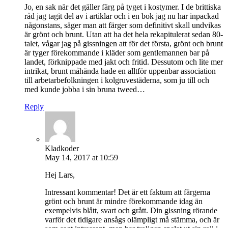
Jo, en sak när det gäller färg på tyget i kostymer. I de brittiska
råd jag tagit del av i artiklar och i en bok jag nu har inpackad
någonstans, säger man att färger som definitivt skall undvikas
är grönt och brunt. Utan att ha det hela rekapitulerat sedan 80-
talet, vågar jag på gissningen att för det första, grönt och brunt
är tyger förekommande i kläder som gentlemannen bar på
landet, förknippade med jakt och fritid. Dessutom och lite mer
intrikat, brunt måhända hade en alltför uppenbar association
till arbetarbefolkningen i kolgruvestäderna, som ju till och
med kunde jobba i sin bruna tweed…
Reply
Kladkoder
May 14, 2017 at 10:59
Hej Lars,
Intressant kommentar! Det är ett faktum att färgerna
grönt och brunt är mindre förekommande idag än
exempelvis blått, svart och grått. Din gissning rörande
varför det tidigare ansågs olämpligt må stämma, och är