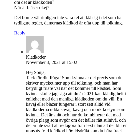
om det är klädkoden?
När är bläser okej?
Det borde väl rimligen inte vara fel att klä sig i det som har
tydligare regler, damernas klädkod är ofta upp till tolkning.
Reply
Kladkoder
November 3, 2021 at 15:02
Hej Sonja,
Tack för din fråga! Som kvinna är det precis som du
skriver mycket mer upp till tolkning, och man har
betydligt friare val när det kommer till klädsel. Som
kvinna skulle jag säga att du år 2021 kan klä dig helt i
enlighet med den manliga klädkoden om du vill. En
kavaj eller blazer fungerar i stort sett alltid vid
klädkoderna udda kavaj, kavaj och mörk kostym som
kvinna. Det är snitt och hur du kombinerar det med
övriga plagg som avgör om det håller rätt stilnivå, och
det är lite svårt att redogöra för i text utan att det blir en
uppsats. Vid klädkod högtidsdräkt kan du bära frack