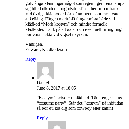
golvlånga klänningar något som egentligen bara lämpar
sig till klädkoden “högtidsdräkt” då herrar bär frack.
Vid övriga klädkoder bör klänningen som mest vara
ankellång. Färgen marinblå fungerar bra både vid
klädkod “Mörk kostym” och mindre formella
klädkoder. Tänk på att axlar och eventuell urringning
bör vara täckta vid vigsel i kyrkan.
Vänligen,
Edward, Kladkoder.nu
Reply
Daniel
June 8, 2017 at 18:05
“Kostym” betyder utklädnad. Tänk engelskans
“costume party”. Står det “kostym” på inbjudan
så bör du klä dig som cowboy eller kanin!
Reply