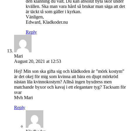
den klänning du valt. Du kan absolut byta skor under
kvällen. Ska man vara hård så brukar man säga att det
är täckt tå som gäller i kyrkan.
Vänligen,
Edward, Kladkoder.nu
Reply
Mari
August 20, 2021 at 12:53
Hej! Min son ska gifta sig och klädkoden är ”mörk kostym”
är det okej för mig som kvinna att bära en djupt mörkröd
nästan lila kvinnokostym? Alltså ingen byxdress men
matchande byxor och kavaj i ett elegantare tyg? Tacksam för
svar
Mvh Mari
Reply