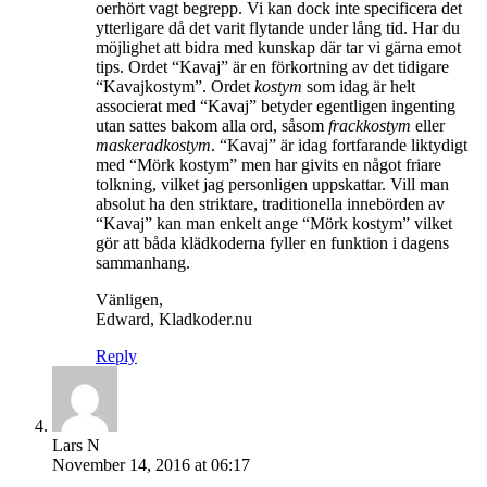
oerhört vagt begrepp. Vi kan dock inte specificera det
ytterligare då det varit flytande under lång tid. Har du
möjlighet att bidra med kunskap där tar vi gärna emot
tips. Ordet “Kavaj” är en förkortning av det tidigare
“Kavajkostym”. Ordet
kostym
som idag är helt
associerat med “Kavaj” betyder egentligen ingenting
utan sattes bakom alla ord, såsom
frackkostym
eller
maskeradkostym
. “Kavaj” är idag fortfarande liktydigt
med “Mörk kostym” men har givits en något friare
tolkning, vilket jag personligen uppskattar. Vill man
absolut ha den striktare, traditionella innebörden av
“Kavaj” kan man enkelt ange “Mörk kostym” vilket
gör att båda klädkoderna fyller en funktion i dagens
sammanhang.
Vänligen,
Edward, Kladkoder.nu
Reply
Lars N
November 14, 2016 at 06:17