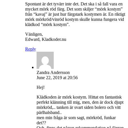
Spontant är det tyvärr inte det. Det ska i så fall vara en
mycket mörk röd färg. Det som skiljer “mörk kostym”
från “kavaj” är just hur färgstark kostymen är. En riktigt
mörk mörkröd/vinröd kostym skulle kunna fungera vid
klädkod “mörk kostym”.
Vänligen,
Edward, Kladkoder.nu
Reply
Zandra Andersson
June 22, 2019 at 20:56
Hej!
Klädkoden är mörk kostym. Hittat en fantastisk
perfekt klänning till mig, men, den är dock djupt
mörkröd,.. tanken är svart siden bolero och vitt
pärlhalsband..
men min fråga är som sagt, mörkröd, funkar
det??
Och, finns det någon rekommendation på färgen