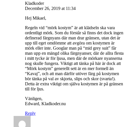
Kladkoder
December 26, 2019 at 11:34
Hej Mikael,
Regeln vid “mörk kostym” är att klädseln ska vara
ordentligt mörk. Som du förstår så finns det dock ingen
definerad färgnyans där man drar gränsen, utan det är
upp till eget omdömme att avgöra om kostymen är
mörk eller inte. Googlar man på “mid grey suit” får
man upp en mängd olika färgnyanser, där de allra flesta
i mitt tycke är för ljusa, men där de mörkare nyanserna
nog skulle fungera. Viktigt att tänka på här är dock att
“Mörk kostym” generellt sett är en mer formell än
“Kavaj”, och att man därför utöver färg på kostymen
bör tänka på val av skjorta, slips och skor (svarta!).
Detta är extra viktigt om själva kostymen är på gränsen
till för ljus.
Vänligen,
Edward, Kladkoder.nu
Reply