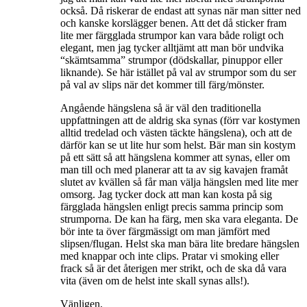
också. Då riskerar de endast att synas när man sitter ned
och kanske korslägger benen. Att det då sticker fram
lite mer färgglada strumpor kan vara både roligt och
elegant, men jag tycker alltjämt att man bör undvika
“skämtsamma” strumpor (dödskallar, pinuppor eller
liknande). Se här istället på val av strumpor som du ser
på val av slips när det kommer till färg/mönster.
Angående hängslena så är väl den traditionella
uppfattningen att de aldrig ska synas (förr var kostymen
alltid tredelad och västen täckte hängslena), och att de
därför kan se ut lite hur som helst. Bär man sin kostym
på ett sätt så att hängslena kommer att synas, eller om
man till och med planerar att ta av sig kavajen framåt
slutet av kvällen så får man välja hängslen med lite mer
omsorg. Jag tycker dock att man kan kosta på sig
färgglada hängslen enligt precis samma princip som
strumporna. De kan ha färg, men ska vara eleganta. De
bör inte ta över färgmässigt om man jämfört med
slipsen/flugan. Helst ska man bära lite bredare hängslen
med knappar och inte clips. Pratar vi smoking eller
frack så är det återigen mer strikt, och de ska då vara
vita (även om de helst inte skall synas alls!).
Vänligen,