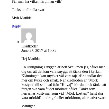
Får man ha vilken färg man vill?
Tacksam för alla svar
Mvh Matilda
Reply
Kladkoder
June 27, 2017 at 19:32
Hej Matilda,
En urringning i ryggen är helt okej, men jag håller med
dig om att det kan vara snyggt att täcka den i kyrkan.
Klänningen kan mycket väl vara tajt, där handlar det
mer om tycke och smak. När klädkoden är “Mörk
kostym” till skillnad från “Kavaj” bör du dock tänka att
färgen ska vara åt det mörkare hållet. Tänkt som
herrarnas kostymer som vid “Mörk kostym” helst ska
vara mörkblå, mörkgrå eller mörkbrun, alternativt svart.
Vänligen,