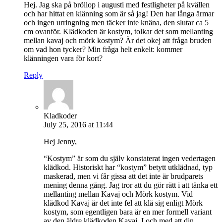
Hej. Jag ska på bröllop i augusti med festligheter på kvällen
och har hittat en klänning som är så jag! Den har långa ärmar
och ingen urringning men täcker inte knäna, den slutar ca 5
cm ovanför. Klädkoden är kostym, tolkar det som mellanting
mellan kavaj och mörk kostym? Är det okej att fråga bruden
om vad hon tycker? Min fråga helt enkelt: kommer
klänningen vara för kort?
Reply
Kladkoder
July 25, 2016 at 11:44
Hej Jenny,
“Kostym” är som du själv konstaterat ingen vedertagen
klädkod. Historiskt har “kostym” betytt utklädnad, typ
maskerad, men vi får gissa att det inte är brudparets
mening denna gång. Jag tror att du gör rätt i att tänka ett
mellanting mellan Kavaj och Mörk kostym. Vid
klädkod Kavaj är det inte fel att klä sig enligt Mörk
kostym, som egentligen bara är en mer formell variant
av den äldre klädkoden Kavaj. I och med att din