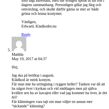
som sagt intressant, men har troligen spelat ut sin roll i
dagens sammanhang. Personligen gillar jag färg och
omväxling, och skulle därför gärna se mer av både
gröna och bruna kostymer.
Vänligen,
Edward, Kladkoder.nu
Reply
Matilda
May 19, 2017 at 04:37
Hej,
Jag ska på bröllop i augusti.
Klädkod är mörk kostym.
Får man inte ha urringning i ryggen heller? Tanken var då att
ha något över i kyrkan och vid middagen men på själva
kvällen sen ha av kavajen eller vad jag kommer ha över, är det
fel?
Får klänningen vara tajt om man väljer en annan mer
“täckande” klänning?