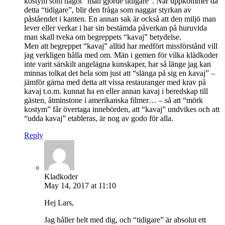
kostym som något “man gjorde tidigare”. När uppkommer då
detta “tidigare”, blir den fråga som naggar styrkan av
påståendet i kanten. En annan sak är också att den miljö man
lever eller verkar i har sin bestämda påverkan på huruvida
man skall tveka om begreppets “kavaj” betydelse.
Men att begreppet “kavaj” alltid har medfört missförstånd vill
jag verkligen hålla med om. Män i gemen för vilka klädkoder
inte varit särskilt angelägna kunskaper, har så länge jag kan
minnas tolkat det hela som just att “slänga på sig en kavaj” –
jämför gärna med detta att vissa restauranger med krav på
kavaj t.o.m. kunnat ha en eller annan kavaj i beredskap till
gästen, åtminstone i amerikanska filmer… – så att “mörk
kostym” får övertaga innebörden, att “kavaj” undvikes och att
“udda kavaj” etableras, är nog av godo för alla.
Reply
Kladkoder
May 14, 2017 at 11:10
Hej Lars,
Jag håller helt med dig, och “tidigare” är absolut ett