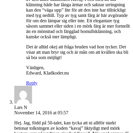
klänning både har långa ärmar och saknar urringning
kan den “väga upp” lite för att den inte har tillräckligt
med tyg nedtill. Typ av tyg samt färg är här avgörande
för om den lämpar sig eller inte. Ett elegantare tyg
såsom sammet eller siden i en mörk färg är mer formellt
än en mönstrad och färgglad bomullsklänning, och
kanske också mer lämpligt.
Det är alltid okej att fråga bruden vad hon tycker. Det
visar att man bryr sig och är mån om att kvällen ska bli
så bra som möjligt!
Vänligen,
Edward, Kladkoder.nu
Reply
Lars N
November 14, 2016 at 05:57
Hej. Jag, född på 50-talet, kan tycka att ni alltför starkt
betonar tolkningen av koden “kavaj” liktydigt med mörk