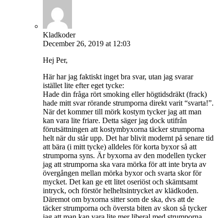
Kladkoder
December 26, 2019 at 12:03
Hej Per,
Här har jag faktiskt inget bra svar, utan jag svarar
istället lite efter eget tycke:
Hade din fråga rört smoking eller högtidsdräkt (frack)
hade mitt svar rörande strumporna direkt varit “svarta!”.
När det kommer till mörk kostym tycker jag att man
kan vara lite friare. Detta säger jag dock utifrån
förutsättningen att kostymbyxorna täcker strumporna
helt när du står upp. Det har blivit modernt på senare tid
att bära (i mitt tycke) alldeles för korta byxor så att
strumporna syns. Är byxorna av den modellen tycker
jag att strumporna ska vara mörka för att inte bryta av
övergången mellan mörka byxor och svarta skor för
mycket. Det kan ge ett litet oseriöst och skämtsamt
intryck, och förstör helheltsintrycket av klädkoden.
Däremot om byxorna sitter som de ska, dvs att de
täcker strumporna och översta biten av skon så tycker
jag att man kan vara lite mer liberal med strumporna