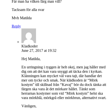
Får man ha vilken färg man vill?
Tacksam för alla svar
Mvh Matilda
Reply
Kladkoder
June 27, 2017 at 19:32
Hej Matilda,
En urringning i ryggen är helt okej, men jag håller med
dig om att det kan vara snyggt att täcka den i kyrkan.
Klänningen kan mycket väl vara tajt, där handlar det
mer om tycke och smak. När klädkoden är “Mörk
kostym” till skillnad från “Kavaj” bör du dock tänka att
färgen ska vara åt det mörkare hållet. Tänkt som
herrarnas kostymer som vid “Mörk kostym” helst ska
vara mörkblå, mörkgrå eller mörkbrun, alternativt svart.
Vänligen,