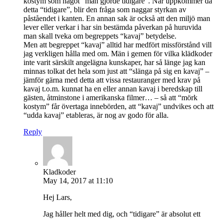
kostym som något “man gjorde tidigare”. När uppkommer då
detta “tidigare”, blir den fråga som naggar styrkan av
påståendet i kanten. En annan sak är också att den miljö man
lever eller verkar i har sin bestämda påverkan på huruvida
man skall tveka om begreppets “kavaj” betydelse.
Men att begreppet “kavaj” alltid har medfört missförstånd vill
jag verkligen hålla med om. Män i gemen för vilka klädkoder
inte varit särskilt angelägna kunskaper, har så länge jag kan
minnas tolkat det hela som just att “slänga på sig en kavaj” –
jämför gärna med detta att vissa restauranger med krav på
kavaj t.o.m. kunnat ha en eller annan kavaj i beredskap till
gästen, åtminstone i amerikanska filmer… – så att “mörk
kostym” får övertaga innebörden, att “kavaj” undvikes och att
“udda kavaj” etableras, är nog av godo för alla.
Reply
Kladkoder
May 14, 2017 at 11:10
Hej Lars,
Jag håller helt med dig, och “tidigare” är absolut ett