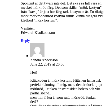
Spontant är det tyvärr inte det. Det ska i så fall vara en
mycket mörk röd färg. Det som skiljer “mörk kostym”
från “kavaj” är just hur färgstark kostymen är. En riktigt
mörk mörkröd/vinröd kostym skulle kunna fungera vid
klädkod “mörk kostym”.
Vänligen,
Edward, Kladkoder.nu
Reply
Zandra Andersson
June 22, 2019 at 20:56
Hej!
Klädkoden är mörk kostym. Hittat en fantastisk
perfekt klänning till mig, men, den är dock djupt
mörkröd,.. tanken är svart siden bolero och vitt
pärlhalsband..
men min fråga är som sagt, mörkröd, funkar
det??
Och, finns det någon rekommendation på färgen