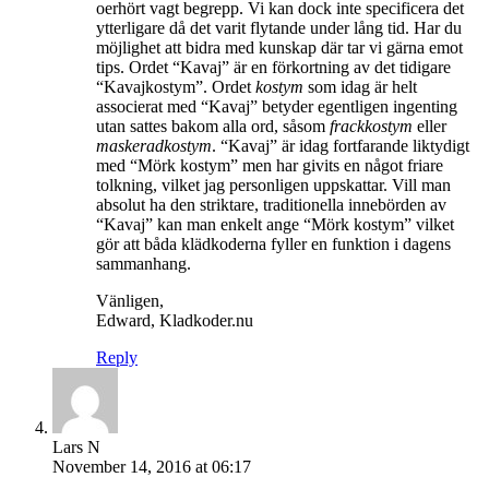
oerhört vagt begrepp. Vi kan dock inte specificera det
ytterligare då det varit flytande under lång tid. Har du
möjlighet att bidra med kunskap där tar vi gärna emot
tips. Ordet “Kavaj” är en förkortning av det tidigare
“Kavajkostym”. Ordet
kostym
som idag är helt
associerat med “Kavaj” betyder egentligen ingenting
utan sattes bakom alla ord, såsom
frackkostym
eller
maskeradkostym
. “Kavaj” är idag fortfarande liktydigt
med “Mörk kostym” men har givits en något friare
tolkning, vilket jag personligen uppskattar. Vill man
absolut ha den striktare, traditionella innebörden av
“Kavaj” kan man enkelt ange “Mörk kostym” vilket
gör att båda klädkoderna fyller en funktion i dagens
sammanhang.
Vänligen,
Edward, Kladkoder.nu
Reply
Lars N
November 14, 2016 at 06:17