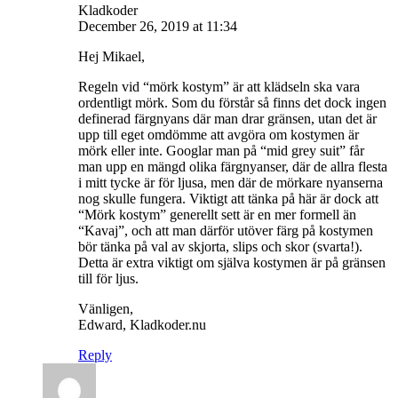
Kladkoder
December 26, 2019 at 11:34
Hej Mikael,
Regeln vid “mörk kostym” är att klädseln ska vara
ordentligt mörk. Som du förstår så finns det dock ingen
definerad färgnyans där man drar gränsen, utan det är
upp till eget omdömme att avgöra om kostymen är
mörk eller inte. Googlar man på “mid grey suit” får
man upp en mängd olika färgnyanser, där de allra flesta
i mitt tycke är för ljusa, men där de mörkare nyanserna
nog skulle fungera. Viktigt att tänka på här är dock att
“Mörk kostym” generellt sett är en mer formell än
“Kavaj”, och att man därför utöver färg på kostymen
bör tänka på val av skjorta, slips och skor (svarta!).
Detta är extra viktigt om själva kostymen är på gränsen
till för ljus.
Vänligen,
Edward, Kladkoder.nu
Reply