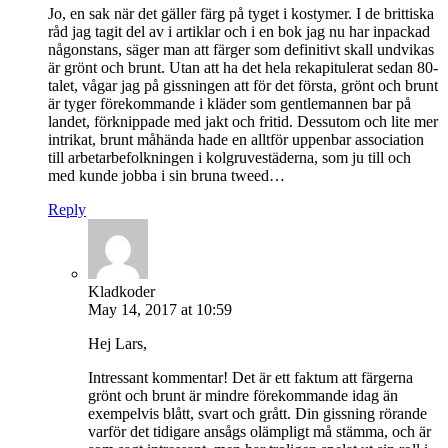
Jo, en sak när det gäller färg på tyget i kostymer. I de brittiska
råd jag tagit del av i artiklar och i en bok jag nu har inpackad
någonstans, säger man att färger som definitivt skall undvikas
är grönt och brunt. Utan att ha det hela rekapitulerat sedan 80-
talet, vågar jag på gissningen att för det första, grönt och brunt
är tyger förekommande i kläder som gentlemannen bar på
landet, förknippade med jakt och fritid. Dessutom och lite mer
intrikat, brunt måhända hade en alltför uppenbar association
till arbetarbefolkningen i kolgruvestäderna, som ju till och
med kunde jobba i sin bruna tweed…
Reply
Kladkoder
May 14, 2017 at 10:59
Hej Lars,
Intressant kommentar! Det är ett faktum att färgerna
grönt och brunt är mindre förekommande idag än
exempelvis blått, svart och grått. Din gissning rörande
varför det tidigare ansågs olämpligt må stämma, och är