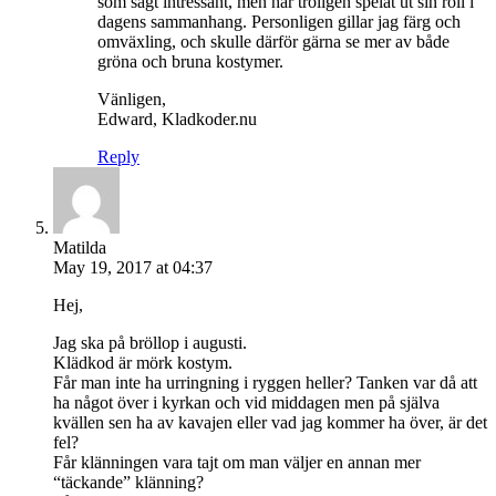
som sagt intressant, men har troligen spelat ut sin roll i
dagens sammanhang. Personligen gillar jag färg och
omväxling, och skulle därför gärna se mer av både
gröna och bruna kostymer.
Vänligen,
Edward, Kladkoder.nu
Reply
Matilda
May 19, 2017 at 04:37
Hej,
Jag ska på bröllop i augusti.
Klädkod är mörk kostym.
Får man inte ha urringning i ryggen heller? Tanken var då att
ha något över i kyrkan och vid middagen men på själva
kvällen sen ha av kavajen eller vad jag kommer ha över, är det
fel?
Får klänningen vara tajt om man väljer en annan mer
“täckande” klänning?