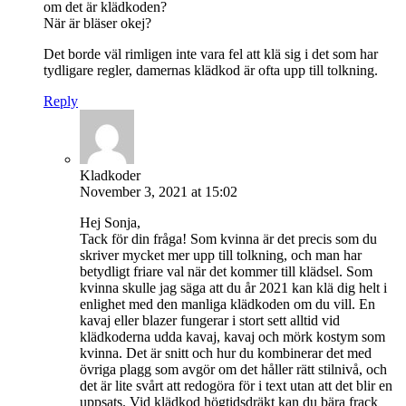
om det är klädkoden?
När är bläser okej?
Det borde väl rimligen inte vara fel att klä sig i det som har
tydligare regler, damernas klädkod är ofta upp till tolkning.
Reply
Kladkoder
November 3, 2021 at 15:02
Hej Sonja,
Tack för din fråga! Som kvinna är det precis som du
skriver mycket mer upp till tolkning, och man har
betydligt friare val när det kommer till klädsel. Som
kvinna skulle jag säga att du år 2021 kan klä dig helt i
enlighet med den manliga klädkoden om du vill. En
kavaj eller blazer fungerar i stort sett alltid vid
klädkoderna udda kavaj, kavaj och mörk kostym som
kvinna. Det är snitt och hur du kombinerar det med
övriga plagg som avgör om det håller rätt stilnivå, och
det är lite svårt att redogöra för i text utan att det blir en
uppsats. Vid klädkod högtidsdräkt kan du bära frack