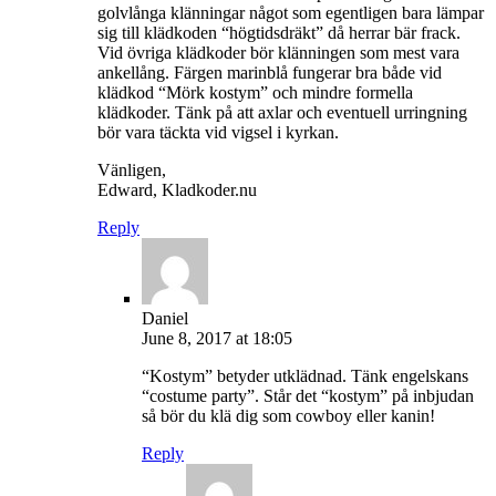
golvlånga klänningar något som egentligen bara lämpar
sig till klädkoden “högtidsdräkt” då herrar bär frack.
Vid övriga klädkoder bör klänningen som mest vara
ankellång. Färgen marinblå fungerar bra både vid
klädkod “Mörk kostym” och mindre formella
klädkoder. Tänk på att axlar och eventuell urringning
bör vara täckta vid vigsel i kyrkan.
Vänligen,
Edward, Kladkoder.nu
Reply
Daniel
June 8, 2017 at 18:05
“Kostym” betyder utklädnad. Tänk engelskans
“costume party”. Står det “kostym” på inbjudan
så bör du klä dig som cowboy eller kanin!
Reply