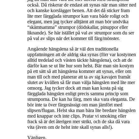
också. Då riskerar de endast att synas när man sitter ned
och kanske korslägger benen. Att det då sticker fram
lite mer färgglada strumpor kan vara både roligt och
elegant, men jag tycker alltjämt att man bör undvika
“skämtsamma” strumpor (dödskallar, pinuppor eller
liknande). Se här istället på val av strumpor som du ser
på val av slips när det kommer till färg/mönster.
Angående hängslena så är väl den traditionella
uppfattningen att de aldrig ska synas (förr var kostymen
alltid tredelad och västen täckte hängslena), och att de
därför kan se ut lite hur som helst. Bär man sin kostym
på ett sätt så att hängslena kommer att synas, eller om
man till och med planerar att ta av sig kavajen framåt
slutet av kvällen så får man välja hängslen med lite mer
omsorg. Jag tycker dock att man kan kosta på sig
färgglada hängslen enligt precis samma princip som
strumporna. De kan ha färg, men ska vara eleganta. De
bör inte ta över färgmässigt om man jämfört med
slipsen/flugan. Helst ska man bära lite bredare hängslen
med knappar och inte clips. Pratar vi smoking eller
frack så är det återigen mer strikt, och de ska då vara
vita (även om de helst inte skall synas alls!).
Vänligen,