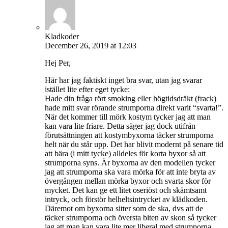
Kladkoder
December 26, 2019 at 12:03
Hej Per,
Här har jag faktiskt inget bra svar, utan jag svarar
istället lite efter eget tycke:
Hade din fråga rört smoking eller högtidsdräkt (frack)
hade mitt svar rörande strumporna direkt varit “svarta!”.
När det kommer till mörk kostym tycker jag att man
kan vara lite friare. Detta säger jag dock utifrån
förutsättningen att kostymbyxorna täcker strumporna
helt när du står upp. Det har blivit modernt på senare tid
att bära (i mitt tycke) alldeles för korta byxor så att
strumporna syns. Är byxorna av den modellen tycker
jag att strumporna ska vara mörka för att inte bryta av
övergången mellan mörka byxor och svarta skor för
mycket. Det kan ge ett litet oseriöst och skämtsamt
intryck, och förstör helheltsintrycket av klädkoden.
Däremot om byxorna sitter som de ska, dvs att de
täcker strumporna och översta biten av skon så tycker
jag att man kan vara lite mer liberal med strumporna