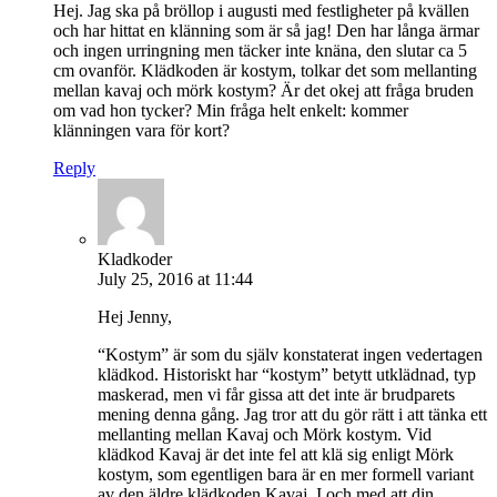
Hej. Jag ska på bröllop i augusti med festligheter på kvällen
och har hittat en klänning som är så jag! Den har långa ärmar
och ingen urringning men täcker inte knäna, den slutar ca 5
cm ovanför. Klädkoden är kostym, tolkar det som mellanting
mellan kavaj och mörk kostym? Är det okej att fråga bruden
om vad hon tycker? Min fråga helt enkelt: kommer
klänningen vara för kort?
Reply
Kladkoder
July 25, 2016 at 11:44
Hej Jenny,
“Kostym” är som du själv konstaterat ingen vedertagen
klädkod. Historiskt har “kostym” betytt utklädnad, typ
maskerad, men vi får gissa att det inte är brudparets
mening denna gång. Jag tror att du gör rätt i att tänka ett
mellanting mellan Kavaj och Mörk kostym. Vid
klädkod Kavaj är det inte fel att klä sig enligt Mörk
kostym, som egentligen bara är en mer formell variant
av den äldre klädkoden Kavaj. I och med att din