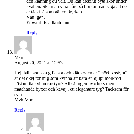
den klänning du valt. Du kan absolut byta skor under
kvällen. Ska man vara hård så brukar man säga att det
är täckt tå som gäller i kyrkan.
Vänligen,
Edward, Kladkoder.nu
Reply
Mari
August 20, 2021 at 12:53
Hej! Min son ska gifta sig och klädkoden är ”mörk kostym”
är det okej för mig som kvinna att bära en djupt mörkröd
nästan lila kvinnokostym? Alltså ingen byxdress men
matchande byxor och kavaj i ett elegantare tyg? Tacksam för
svar
Mvh Mari
Reply