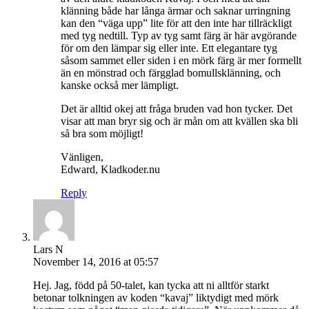
klänning både har långa ärmar och saknar urringning
kan den “väga upp” lite för att den inte har tillräckligt
med tyg nedtill. Typ av tyg samt färg är här avgörande
för om den lämpar sig eller inte. Ett elegantare tyg
såsom sammet eller siden i en mörk färg är mer formellt
än en mönstrad och färgglad bomullsklänning, och
kanske också mer lämpligt.
Det är alltid okej att fråga bruden vad hon tycker. Det
visar att man bryr sig och är mån om att kvällen ska bli
så bra som möjligt!
Vänligen,
Edward, Kladkoder.nu
Reply
Lars N
November 14, 2016 at 05:57
Hej. Jag, född på 50-talet, kan tycka att ni alltför starkt
betonar tolkningen av koden “kavaj” liktydigt med mörk