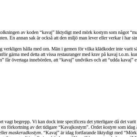
tonar tolkningen av koden “kavaj” liktydigt med mörk kostym som något “
anten. En annan sak är också att den miljö man lever eller verkar i har 
jag verkligen hålla med om. Män i gemen för vilka klädkoder inte varit s
ämför gärna med detta att vissa restauranger med krav på kavaj t.o.m. kun
 får övertaga innebörden, att “kavaj” undvikes och att “udda kavaj” eta
ört vagt begrepp. Vi kan dock inte specificera det ytterligare då det varit
r en förkortning av det tidigare “Kavajkostym”. Ordet
kostym
som idag ä
ller
maskeradkostym
. “Kavaj” är idag fortfarande liktydigt med “Mörk