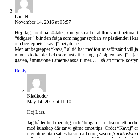
Lars N
November 14, 2016 at 05:57
Hej. Jag, född på 50-talet, kan tycka att ni alltför starkt be
“tidigare”, blir den fråga som naggar styrkan av påståendet i k
om begreppets “kavaj” betydelse.
Men att begreppet “kavaj” alltid har medfört missförstånd vill 
minnas tolkat det hela som just att “slänga på sig en kavaj” – j
gästen, åtminstone i amerikanska filmer… – så att “mörk kostym”
Reply
Kladkoder
May 14, 2017 at 11:10
Hej Lars,
Jag håller helt med dig, och “tidigare” är absolut ett oerh
med kunskap där tar vi gärna emot tips. Ordet “Kavaj” ä
ingenting utan sattes bakom alla ord, såsom
frackkostym
e