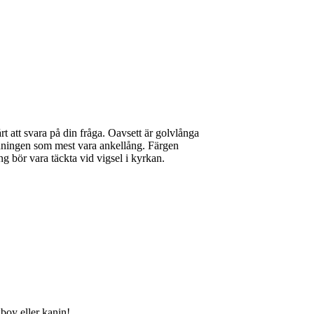
 att svara på din fråga. Oavsett är golvlånga
änningen som mest vara ankellång. Färgen
 bör vara täckta vid vigsel i kyrkan.
boy eller kanin!