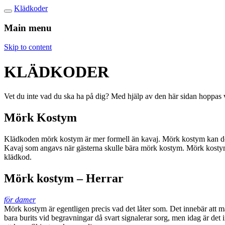
Klädkoder
Main menu
Skip to content
KLÄDKODER
Vet du inte vad du ska ha på dig? Med hjälp av den här sidan hoppas vi
Mörk Kostym
Klädkoden mörk kostym är mer formell än kavaj. Mörk kostym kan dock 
Kavaj som angavs när gästerna skulle bära mörk kostym. Mörk kostym so
klädkod.
Mörk kostym – Herrar
för damer
Mörk kostym är egentligen precis vad det låter som. Det innebär att m
bara burits vid begravningar då svart signalerar sorg, men idag är det