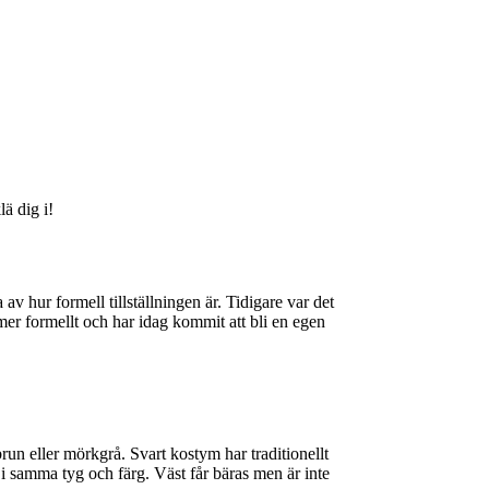
ä dig i!
hur formell tillställningen är. Tidigare var det
er formellt och har idag kommit att bli en egen
un eller mörkgrå. Svart kostym har traditionellt
 i samma tyg och färg. Väst får bäras men är inte