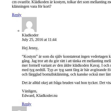
cm ovanför. Klädkoden är kostym, tolkar det som mellanting m
klänningen vara för kort?
Reply
Kladkoder
July 25, 2016 at 11:44
Hej Jenny,
“Kostym” är som du själv konstaterat ingen vedertagen kl
gång. Jag tror att du gör rätt i att tänka ett mellanting 
mer formell variant av den äldre klädkoden Kavaj. I och m
med tyg nedtill. Typ av tyg samt färg är här avgörande fö
och färgglad bomullsklänning, och kanske också mer läm
Det är alltid okej att fråga bruden vad hon tycker. Det vi
Vänligen,
Edward, Kladkoder.nu
Reply