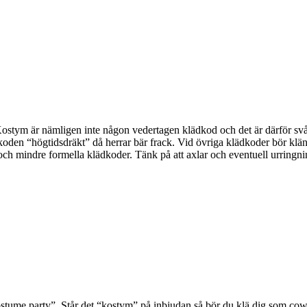
ostym är nämligen inte någon vedertagen klädkod och det är därför svårt
dkoden “högtidsdräkt” då herrar bär frack. Vid övriga klädkoder bör kl
 mindre formella klädkoder. Tänk på att axlar och eventuell urringning
tume party”. Står det “kostym” på inbjudan så bör du klä dig som cow