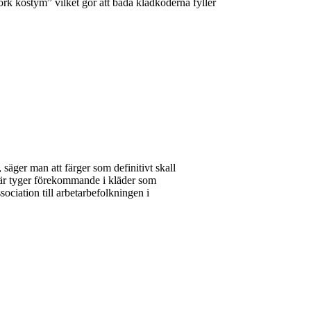
örk kostym” vilket gör att båda klädkoderna fyller
, säger man att färger som definitivt skall
nt är tyger förekommande i kläder som
ociation till arbetarbefolkningen i