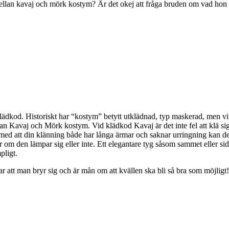
ellan kavaj och mörk kostym? Är det okej att fråga bruden om vad hon 
ädkod. Historiskt har “kostym” betytt utklädnad, typ maskerad, men vi f
mellan Kavaj och Mörk kostym. Vid klädkod Kavaj är det inte fel att klä 
ed att din klänning både har långa ärmar och saknar urringning kan den “
r om den lämpar sig eller inte. Ett elegantare tyg såsom sammet eller si
pligt.
sar att man bryr sig och är mån om att kvällen ska bli så bra som möjligt!