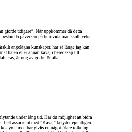
man gjorde tidigare”. När uppkommer då detta
sin bestämda påverkan på huruvida man skall tveka
ärskilt angelägna kunskaper, har så länge jag kan
nat ha en eller annan kavaj i beredskap till
bleras, är nog av godo för alla.
 flytande under lång tid. Har du möjlighet att bidra
r helt associerat med “Kavaj” betyder egentligen
 kostym” men har givits en något friare tolkning,