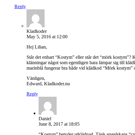
Reply
Kladkoder
May 5, 2016 at 12:00
Hej Lilian,
Står det enbart “Kostym” eller står det “mörk kostym”? K
klänningar något som egentligen bara lämpar sig till klä
marinblå fungerar bra både vid klädkod “Mörk kostym” och
Vänligen,
Edward, Kladkoder.nu
Reply
Daniel
June 8, 2017 at 18:05
“Kostym” betyder utklädnad. Tänk engelskans “cos