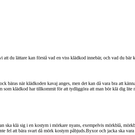
 att du lättare kan förstå vad en viss klädkod innebär, och vad du bär kl
bäras när klädkoden kavaj anges, men det kan då vara bra att känna av 
m klädkod har tillkommit för att tydliggöra att man bör klä dig lite m
an ska klä sig i en kostym i mörkare nyans, exempelvis mörkblå, mörkbr
 inte fel att bära svart då mörk kostym påbjuds.Byxor och jacka ska vara