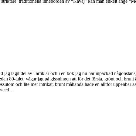
n striktare, traditionella innebörden av “Kavaj” kan man enkelt ange “M
råd jag tagit del av i artiklar och i en bok jag nu har inpackad någonstans
sedan 80-talet, vågar jag på gissningen att för det första, grönt och bru
ssutom och lite mer intrikat, brunt måhända hade en alltför uppenbar ass
a tweed…