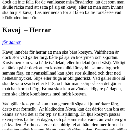
dock att inte falla för de vanligaste missförstånden, att det som man
skulle räcka med att sätta på sig en kavaj, eller att man som kvinna
ska ha just kavaj. Läs mer nedan för att få en bättre förståelse vad
klädkoden innebär:
Kavaj – Herrar
för damer
Kavaj innebär för herrar att man ska bära kostym. Valfriheten är
dock stor vad gäller färg, både på själva kostymen och skjortan.
Kostymen kan vara både tvådelad, eller tredelad (med väst). Viktigt
att tänka på är dock att en kostym alltid är sydd i samma tyg och
samma färg, en nyansskillnad kan göra stor skillnad och drar ned
helhetsintrycket. Slips eller fluga är obligatoriskt. Vad gäller skor så
ska de vara svarta efter kl 18, och bär man skärp så ska det gärna
matcha skorna i färg. Bruna skor kan användas tidigare på dagen,
men ska aldrig kombineras med mörk kostym.
Vad gäller kostym så kan man generellt säga att ju mörkare färg,
desto mer formellt. Är klädkoden
Kavaj
kan det därför vara bra att
känna av vad det är för typ av tillställning. En ljus kostym passar
exempelvis bättre på dagen, och på sommarhalvåret, än vad den gör
på kvällen. Är du osäker är det aldrig fel att bära den mer formella
varianten mörk kostym för att vara på säkra sidan. Samma sak gäller