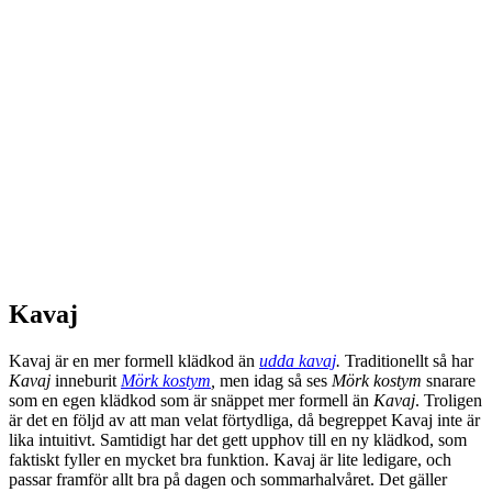
Kavaj
Kavaj är en mer formell klädkod än
udda kavaj
.
Traditionellt så har
Kavaj
inneburit
Mörk kostym
,
men idag så ses
Mörk kostym
snarare
som en egen klädkod som är snäppet mer formell än
Kavaj
. Troligen
är det en följd av att man velat förtydliga, då begreppet Kavaj inte är
lika intuitivt. Samtidigt har det gett upphov till en ny klädkod, som
faktiskt fyller en mycket bra funktion. Kavaj är lite ledigare, och
passar framför allt bra på dagen och sommarhalvåret. Det gäller