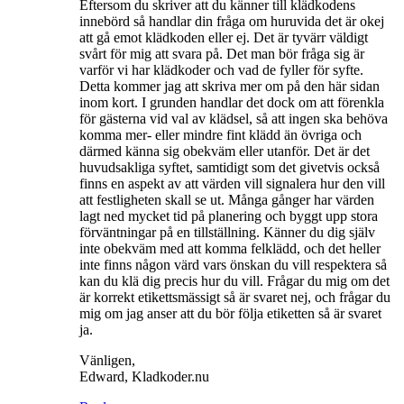
Eftersom du skriver att du känner till klädkodens
innebörd så handlar din fråga om huruvida det är okej
att gå emot klädkoden eller ej. Det är tyvärr väldigt
svårt för mig att svara på. Det man bör fråga sig är
varför vi har klädkoder och vad de fyller för syfte.
Detta kommer jag att skriva mer om på den här sidan
inom kort. I grunden handlar det dock om att förenkla
för gästerna vid val av klädsel, så att ingen ska behöva
komma mer- eller mindre fint klädd än övriga och
därmed känna sig obekväm eller utanför. Det är det
huvudsakliga syftet, samtidigt som det givetvis också
finns en aspekt av att värden vill signalera hur den vill
att festligheten skall se ut. Många gånger har värden
lagt ned mycket tid på planering och byggt upp stora
förväntningar på en tillställning. Känner du dig själv
inte obekväm med att komma felklädd, och det heller
inte finns någon värd vars önskan du vill respektera så
kan du klä dig precis hur du vill. Frågar du mig om det
är korrekt etikettsmässigt så är svaret nej, och frågar du
mig om jag anser att du bör följa etiketten så är svaret
ja.
Vänligen,
Edward, Kladkoder.nu