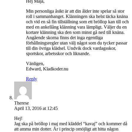
Hej Maja,
Min personliga åsikt är att din ålder inte spelar så stor
roll i sammanhanget. Klänningen ska helst täcka knäna
och vid en så fin tillställning som ett bröllop kan till och
med en ankellång klänning vara lämpligt. Väljer du en
kortare klänning ska den som minst gå ned till knäna.
Angående skorna finns det inga egentliga
förhållningsregler utan välj något som du tycker passar
till din övriga klädsel. Undvik dock vardagsskor,
sportskor, arbetsskor och liknande.
Vänligen,
Edward, Kladkoder.nu
Reply
Therese
April 13, 2016 at 12:45
Hej!
Jag ska på bröllop i maj med kläddel “kavaj” och kommer då
att amma min dotter. Är i princip omöjligt att hitta någon