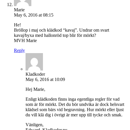
Marie
May 6, 2016 at 08:15
He!
Bröllop i maj och klädkod “kavaj”. Undrar om svart
kavaj/byxa med hallonröd top blir för mörkt?
MVH Marie
Reply
Kladkoder
May 6, 2016 at 10:09
Hej Marie,
Enligt klädkoden finns inga egentliga regler för vad
som är för mörkt. Det du bör undvika är dock helsvart
klädsel som bärs vid begravning. Hur mörkt eller ljust
du vill klä dig i övrigt är mer upp till tycke och smak.
Vänligen,
Edward, Kladkoder.nu