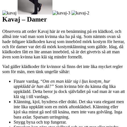
Kavaj – Damer
Observera att order Kavaj här är en benämning på en klädkod, och
alltså inte vad man som kvinna ska ha på sig. Som nämnts ovan så
hade tidigare klädkoden kavaj som innebörd mörk kostym för herrar,
och för damer var det då mörk kostymklänning som gällde. Idag, då
klädkoden fått en lite annan innebörd, så är det givetvis så att man
även som kvinna kan klä sig mindre formellt.
Vad gäller klädkoder för kvinnor så finns det inte lika mycket regler
som för män, men tänk ungefär såhär:
Finare vardag. “
Om en man klär sig i ljus kostym, hur
uppklädd är han då?”
Som kvinna bör du känna dig lika
uppklädd. Detta beror ju dock självfallet på vad man är van att
klä sig i till vardags.
Klänning, kjol, byxdress eller dräkt. Det ska vara elegant men
inte lika uppklätt som en mörk aftonklädsel. Klänning eller
kjol ska minst gå ned till knäna, men inte vara golvlång. Inga
bara axlar. Sparsam urringning.
Snygg byxa och top fungerar.