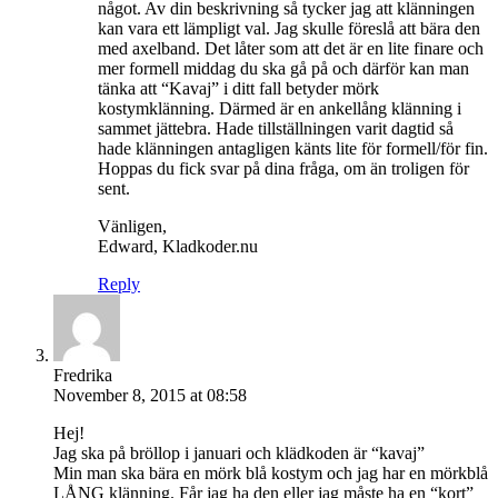
något. Av din beskrivning så tycker jag att klänningen
kan vara ett lämpligt val. Jag skulle föreslå att bära den
med axelband. Det låter som att det är en lite finare och
mer formell middag du ska gå på och därför kan man
tänka att “Kavaj” i ditt fall betyder mörk
kostymklänning. Därmed är en ankellång klänning i
sammet jättebra. Hade tillställningen varit dagtid så
hade klänningen antagligen känts lite för formell/för fin.
Hoppas du fick svar på dina fråga, om än troligen för
sent.
Vänligen,
Edward, Kladkoder.nu
Reply
Fredrika
November 8, 2015 at 08:58
Hej!
Jag ska på bröllop i januari och klädkoden är “kavaj”
Min man ska bära en mörk blå kostym och jag har en mörkblå
LÅNG klänning. Får jag ha den eller jag måste ha en “kort”