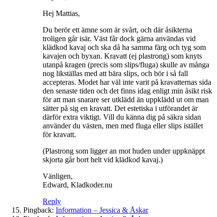
Hej Mattias,
Du berör ett ämne som är svårt, och där åsikterna
troligen går isär. Väst får dock gärna användas vid
klädkod kavaj och ska då ha samma färg och tyg som
kavajen och byxan. Kravatt (ej plastrong) som knyts
utanpå kragen (precis som slips/fluga) skulle av många
nog likställas med att bära slips, och bör i så fall
accepteras. Modet har väl inte varit på kravatternas sida
den senaste tiden och det finns idag enligt min åsikt risk
för att man snarare ser utklädd än uppklädd ut om man
sätter på sig en kravatt. Det estetiska i utförandet är
därför extra viktigt. Vill du känna dig på säkra sidan
använder du västen, men med fluga eller slips istället
för kravatt.
(Plastrong som ligger an mot huden under uppknäppt
skjorta går bort helt vid klädkod kavaj.)
Vänligen,
Edward, Kladkoder.nu
Reply
Pingback:
Information – Jessica & Åskar