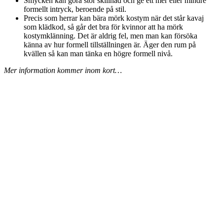
Smycken kan göra stor skillnad och ge ett mer eller mindre
formellt intryck, beroende på stil.
Precis som herrar kan bära mörk kostym när det står kavaj
som klädkod, så går det bra för kvinnor att ha mörk
kostymklänning. Det är aldrig fel, men man kan försöka
känna av hur formell tillställningen är. Äger den rum på
kvällen så kan man tänka en högre formell nivå.
Mer information kommer inom kort…