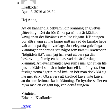
Kladkoder
April 5, 2016 at 08:54
Hej Anna,
Att du känner dig bekväm i din klänning är givetvis
jätteviktigt. Det du bör tänka på när det är klädkod
kavaj är att det förväntas vara lite elegant. Klänningen
bör alltså vara av lite finare snitt än vad du kanske hade
valt att ha på dig till vardags. Just eleganta golvlånga
klänningar är normalt sett något som bärs till klädkoden
“högtidsdräkt”, men jag har svårt att bara på din
beskrivning få mig en bild av vad det är för slags
klänning. Att evenemanget äger rum i maj gör att en lite
ljusare klädsel som är mindre formell kan fungera. Om
festligheterna äger rum på kvällen bör man dock klä sig
lite mer strikt. Observera att klädkod kavaj inte kräver
att du som kvinna ska ha klänning. En byxdress eller en
byxa med en elegant top, kan också fungera.
Vänligen,
Edward, Kladkoder.nu
Reply