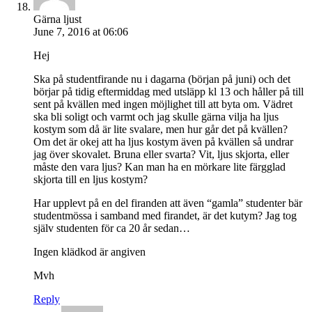
Gärna ljust
June 7, 2016 at 06:06
Hej
Ska på studentfirande nu i dagarna (början på juni) och det
börjar på tidig eftermiddag med utsläpp kl 13 och håller på till
sent på kvällen med ingen möjlighet till att byta om. Vädret
ska bli soligt och varmt och jag skulle gärna vilja ha ljus
kostym som då är lite svalare, men hur går det på kvällen?
Om det är okej att ha ljus kostym även på kvällen så undrar
jag över skovalet. Bruna eller svarta? Vit, ljus skjorta, eller
måste den vara ljus? Kan man ha en mörkare lite färgglad
skjorta till en ljus kostym?
Har upplevt på en del firanden att även “gamla” studenter bär
studentmössa i samband med firandet, är det kutym? Jag tog
själv studenten för ca 20 år sedan…
Ingen klädkod är angiven
Mvh
Reply