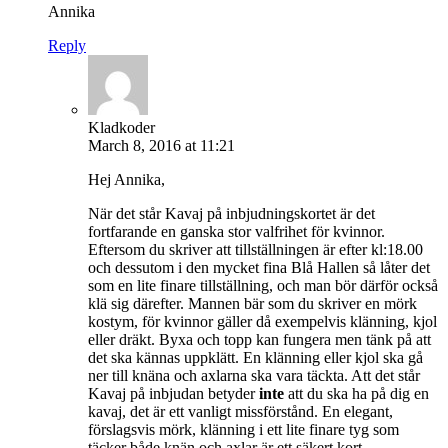
Annika
Reply
Kladkoder
March 8, 2016 at 11:21
Hej Annika,
När det står Kavaj på inbjudningskortet är det
fortfarande en ganska stor valfrihet för kvinnor.
Eftersom du skriver att tillställningen är efter kl:18.00
och dessutom i den mycket fina Blå Hallen så låter det
som en lite finare tillställning, och man bör därför också
klä sig därefter. Mannen bär som du skriver en mörk
kostym, för kvinnor gäller då exempelvis klänning, kjol
eller dräkt. Byxa och topp kan fungera men tänk på att
det ska kännas uppklätt. En klänning eller kjol ska gå
ner till knäna och axlarna ska vara täckta. Att det står
Kavaj på inbjudan betyder
inte
att du ska ha på dig en
kavaj, det är ett vanligt missförstånd. En elegant,
förslagsvis mörk, klänning i ett lite finare tyg som
täcker både knän och axlar är ett säkert kort.