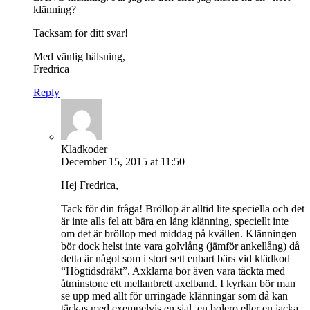
klänning?
Tacksam för ditt svar!
Med vänlig hälsning,
Fredrica
Reply
Kladkoder
December 15, 2015 at 11:50
Hej Fredrica,
Tack för din fråga! Bröllop är alltid lite speciella och det
är inte alls fel att bära en lång klänning, speciellt inte
om det är bröllop med middag på kvällen. Klänningen
bör dock helst inte vara golvlång (jämför ankellång) då
detta är något som i stort sett enbart bärs vid klädkod
“Högtidsdräkt”. Axklarna bör även vara täckta med
åtminstone ett mellanbrett axelband. I kyrkan bör man
se upp med allt för urringade klänningar som då kan
täckas med exempelvis en sjal, en bolero eller en jacka.