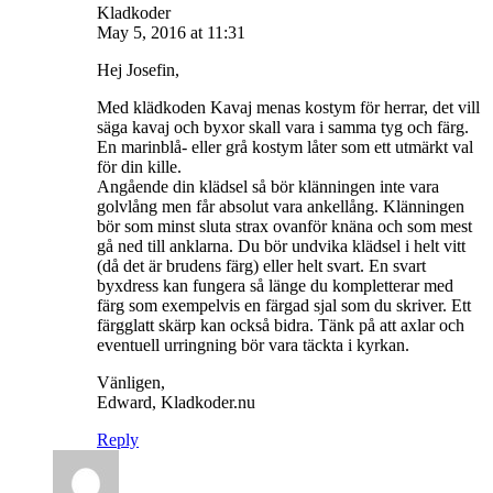
Kladkoder
May 5, 2016 at 11:31
Hej Josefin,
Med klädkoden Kavaj menas kostym för herrar, det vill
säga kavaj och byxor skall vara i samma tyg och färg.
En marinblå- eller grå kostym låter som ett utmärkt val
för din kille.
Angående din klädsel så bör klänningen inte vara
golvlång men får absolut vara ankellång. Klänningen
bör som minst sluta strax ovanför knäna och som mest
gå ned till anklarna. Du bör undvika klädsel i helt vitt
(då det är brudens färg) eller helt svart. En svart
byxdress kan fungera så länge du kompletterar med
färg som exempelvis en färgad sjal som du skriver. Ett
färgglatt skärp kan också bidra. Tänk på att axlar och
eventuell urringning bör vara täckta i kyrkan.
Vänligen,
Edward, Kladkoder.nu
Reply