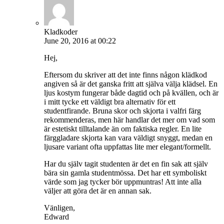
Kladkoder
June 20, 2016 at 00:22
Hej,
Eftersom du skriver att det inte finns någon klädkod
angiven så är det ganska fritt att själva välja klädsel. En
ljus kostym fungerar både dagtid och på kvällen, och är
i mitt tycke ett väldigt bra alternativ för ett
studentfirande. Bruna skor och skjorta i valfri färg
rekommenderas, men här handlar det mer om vad som
är estetiskt tilltalande än om faktiska regler. En lite
färggladare skjorta kan vara väldigt snyggt, medan en
ljusare variant ofta uppfattas lite mer elegant/formellt.
Har du själv tagit studenten är det en fin sak att själv
bära sin gamla studentmössa. Det har ett symboliskt
värde som jag tycker bör uppmuntras! Att inte alla
väljer att göra det är en annan sak.
Vänligen,
Edward