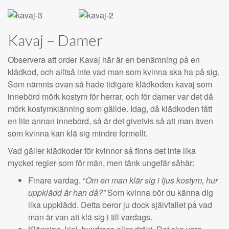
Kavaj – Damer
Observera att order Kavaj här är en benämning på en
klädkod, och alltså inte vad man som kvinna ska ha på sig.
Som nämnts ovan så hade tidigare klädkoden kavaj som
innebörd mörk kostym för herrar, och för damer var det då
mörk kostymklänning som gällde. Idag, då klädkoden fått
en lite annan innebörd, så är det givetvis så att man även
som kvinna kan klä sig mindre formellt.
Vad gäller klädkoder för kvinnor så finns det inte lika
mycket regler som för män, men tänk ungefär såhär:
Finare vardag. “
Om en man klär sig i ljus kostym, hur
uppklädd är han då?”
Som kvinna bör du känna dig
lika uppklädd. Detta beror ju dock självfallet på vad
man är van att klä sig i till vardags.