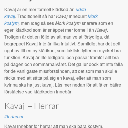
Kavaj är en mer formell klädkod än
udda
kavaj
.
Traditionellt så har
Kavaj
inneburit
Mörk
kostym
,
men idag så ses
Mörk kostym
snarare som en
egen klädkod som är snäppet mer formell än
Kavaj
.
Troligen är det en följd av att man velat förtydliga, då
begreppet Kavaj inte är lika intuitivt. Samtidigt har det gett
upphov till en ny klädkod, som faktiskt fyller en mycket bra
funktion. Kavaj är lite ledigare, och passar framför allt bra
på dagen och sommarhalvåret. Det gäller dock att inte falla
för de vanligaste missförstånden, att det som man skulle
räcka med att sätta på sig en kavaj, eller att man som
kvinna ska ha just kavaj. Läs mer nedan för att få en bättre
förståelse vad klädkoden innebär:
Kavaj – Herrar
för damer
Kavaj innebär för herrar att man ska bära kostym.