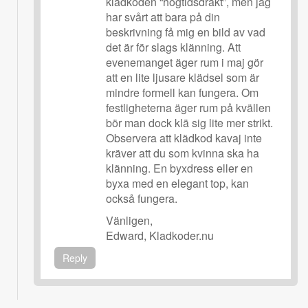
klädkoden “högtidsdräkt”, men jag
har svårt att bara på din
beskrivning få mig en bild av vad
det är för slags klänning. Att
evenemanget äger rum i maj gör
att en lite ljusare klädsel som är
mindre formell kan fungera. Om
festligheterna äger rum på kvällen
bör man dock klä sig lite mer strikt.
Observera att klädkod kavaj inte
kräver att du som kvinna ska ha
klänning. En byxdress eller en
byxa med en elegant top, kan
också fungera.
Vänligen,
Edward, Kladkoder.nu
Reply