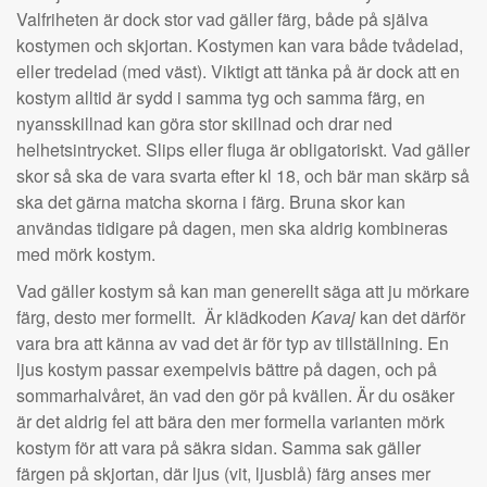
Valfriheten är dock stor vad gäller färg, både på själva
kostymen och skjortan. Kostymen kan vara både tvådelad,
eller tredelad (med väst). Viktigt att tänka på är dock att en
kostym alltid är sydd i samma tyg och samma färg, en
nyansskillnad kan göra stor skillnad och drar ned
helhetsintrycket. Slips eller fluga är obligatoriskt. Vad gäller
skor så ska de vara svarta efter kl 18, och bär man skärp så
ska det gärna matcha skorna i färg. Bruna skor kan
användas tidigare på dagen, men ska aldrig kombineras
med mörk kostym.
Vad gäller kostym så kan man generellt säga att ju mörkare
färg, desto mer formellt. Är klädkoden
Kavaj
kan det därför
vara bra att känna av vad det är för typ av tillställning. En
ljus kostym passar exempelvis bättre på dagen, och på
sommarhalvåret, än vad den gör på kvällen. Är du osäker
är det aldrig fel att bära den mer formella varianten mörk
kostym för att vara på säkra sidan. Samma sak gäller
färgen på skjortan, där ljus (vit, ljusblå) färg anses mer