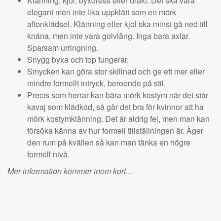
Klänning, kjol, byxdress eller dräkt. Det ska vara
elegant men inte lika uppklätt som en mörk
aftonklädsel. Klänning eller kjol ska minst gå ned till
knäna, men inte vara golvlång. Inga bara axlar.
Sparsam urringning.
Snygg byxa och top fungerar.
Smycken kan göra stor skillnad och ge ett mer eller
mindre formellt intryck, beroende på stil.
Precis som herrar kan bära mörk kostym när det står
kavaj som klädkod, så går det bra för kvinnor att ha
mörk kostymklänning. Det är aldrig fel, men man kan
försöka känna av hur formell tillställningen är. Äger
den rum på kvällen så kan man tänka en högre
formell nivå.
Mer information kommer inom kort…