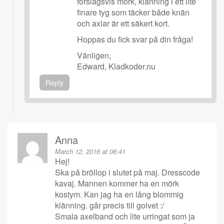
förslagsvis mörk, klänning i ett lite
finare tyg som täcker både knän
och axlar är ett säkert kort.
Hoppas du fick svar på din fråga!
Vänligen,
Edward, Kladkoder.nu
Reply
Anna
March 12, 2016 at 06:41
Hej!
Ska på bröllop i slutet på maj. Dresscode
kavaj. Mannen kommer ha en mörk
kostym. Kan jag ha en lång blommig
klänning. går precis till golvet :/
Smala axelband och lite urringat som ja