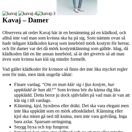
Kavaj – Damer
Observera att order Kavaj här är en benämning på en klädkod, och
alltså inte vad man som kvinna ska ha på sig. Som nämnts ovan så
hade tidigare klädkoden kavaj som innebörd mörk kostym för herrar,
och för damer var det då mörk kostymklänning som gällde. Idag, då
klädkoden fått en lite annan innebörd, så är det givetvis så att man
även som kvinna kan klä sig mindre formellt.
Vad gäller klädkoder för kvinnor så finns det inte lika mycket regler
som för män, men tänk ungefär såhär:
Finare vardag. “
Om en man klär sig i ljus kostym, hur
uppklädd är han då?”
Som kvinna bör du känna dig lika
uppklädd. Detta beror ju dock självfallet på vad man är van att
klä sig i till vardags.
Klänning, kjol, byxdress eller dräkt. Det ska vara elegant men
inte lika uppklätt som en mörk aftonklädsel. Klänning eller
kjol ska minst gå ned till knäna, men inte vara golvlång. Inga
bara axlar. Sparsam urringning.
Snygg byxa och top fungerar.