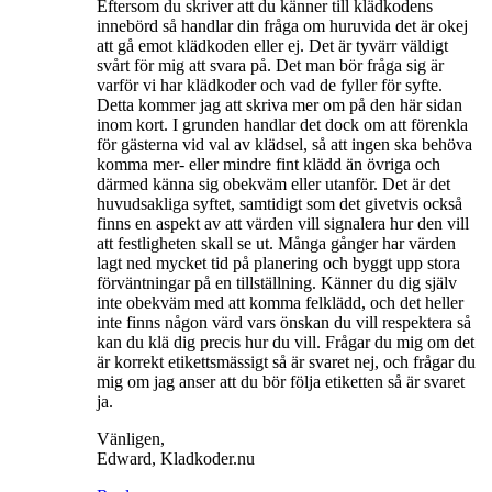
Eftersom du skriver att du känner till klädkodens
innebörd så handlar din fråga om huruvida det är okej
att gå emot klädkoden eller ej. Det är tyvärr väldigt
svårt för mig att svara på. Det man bör fråga sig är
varför vi har klädkoder och vad de fyller för syfte.
Detta kommer jag att skriva mer om på den här sidan
inom kort. I grunden handlar det dock om att förenkla
för gästerna vid val av klädsel, så att ingen ska behöva
komma mer- eller mindre fint klädd än övriga och
därmed känna sig obekväm eller utanför. Det är det
huvudsakliga syftet, samtidigt som det givetvis också
finns en aspekt av att värden vill signalera hur den vill
att festligheten skall se ut. Många gånger har värden
lagt ned mycket tid på planering och byggt upp stora
förväntningar på en tillställning. Känner du dig själv
inte obekväm med att komma felklädd, och det heller
inte finns någon värd vars önskan du vill respektera så
kan du klä dig precis hur du vill. Frågar du mig om det
är korrekt etikettsmässigt så är svaret nej, och frågar du
mig om jag anser att du bör följa etiketten så är svaret
ja.
Vänligen,
Edward, Kladkoder.nu