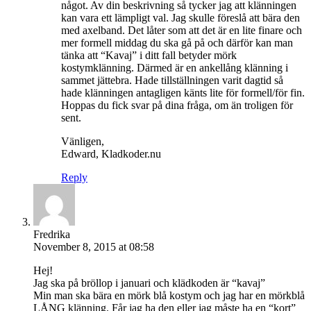
något. Av din beskrivning så tycker jag att klänningen
kan vara ett lämpligt val. Jag skulle föreslå att bära den
med axelband. Det låter som att det är en lite finare och
mer formell middag du ska gå på och därför kan man
tänka att “Kavaj” i ditt fall betyder mörk
kostymklänning. Därmed är en ankellång klänning i
sammet jättebra. Hade tillställningen varit dagtid så
hade klänningen antagligen känts lite för formell/för fin.
Hoppas du fick svar på dina fråga, om än troligen för
sent.
Vänligen,
Edward, Kladkoder.nu
Reply
Fredrika
November 8, 2015 at 08:58
Hej!
Jag ska på bröllop i januari och klädkoden är “kavaj”
Min man ska bära en mörk blå kostym och jag har en mörkblå
LÅNG klänning. Får jag ha den eller jag måste ha en “kort”