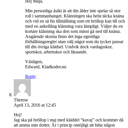
Hej Maja,
Min personliga åsikt är att din ålder inte spelar så stor
roll i sammanhanget. Klänningen ska helst täcka knäna
och vid en så fin tillställning som ett bröllop kan till och
med en ankellång klänning vara lämpligt. Väljer du en
kortare klänning ska den som minst gå ned till knäna.
Angående skorna finns det inga egentliga
förhållningsregler utan välj något som du tycker passar
till din övriga klädsel. Undvik dock vardagsskor,
sportskor, arbetsskor och liknande.
Vänligen,
Edward, Kladkoder.nu
Reply
Therese
April 13, 2016 at 12:45
Hej!
Jag ska på bröllop i maj med kläddel “kavaj” och kommer då
att amma min dotter. Är i princip omöjligt att hitta någon