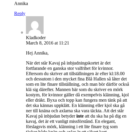
Annika
Reply
Kladkoder
March 8, 2016 at 11:21
Hej Annika,
När det står Kavaj på inbjudningskortet är det
fortfarande en ganska stor valfrihet för kvinnor.
Eftersom du skriver att tillställningen är efter kl:18.00
och dessutom i den mycket fina Blå Hallen så låter det
som en lite finare tillställning, och man bör därför också
klä sig därefter. Mannen bär som du skriver en mörk
kostym, för kvinnor gäller då exempelvis klänning, kjol
eller dräkt. Byxa och topp kan fungera men tänk på att
det ska kännas uppklätt. En klänning eller kjol ska gå
ner till knäna och axlarna ska vara täckta. Att det står
Kavaj på inbjudan betyder
inte
att du ska ha på dig en
kavaj, det är ett vanligt missförstånd. En elegant,
förslagsvis mörk, klänning i ett lite finare tyg som
täcker både knän och axlar är ett säkert kort.