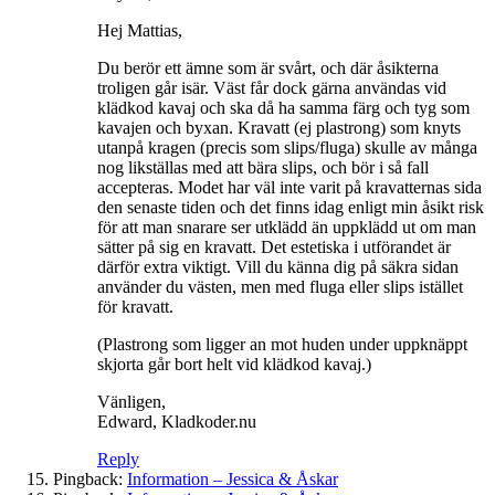
Hej Mattias,
Du berör ett ämne som är svårt, och där åsikterna
troligen går isär. Väst får dock gärna användas vid
klädkod kavaj och ska då ha samma färg och tyg som
kavajen och byxan. Kravatt (ej plastrong) som knyts
utanpå kragen (precis som slips/fluga) skulle av många
nog likställas med att bära slips, och bör i så fall
accepteras. Modet har väl inte varit på kravatternas sida
den senaste tiden och det finns idag enligt min åsikt risk
för att man snarare ser utklädd än uppklädd ut om man
sätter på sig en kravatt. Det estetiska i utförandet är
därför extra viktigt. Vill du känna dig på säkra sidan
använder du västen, men med fluga eller slips istället
för kravatt.
(Plastrong som ligger an mot huden under uppknäppt
skjorta går bort helt vid klädkod kavaj.)
Vänligen,
Edward, Kladkoder.nu
Reply
Pingback:
Information – Jessica & Åskar