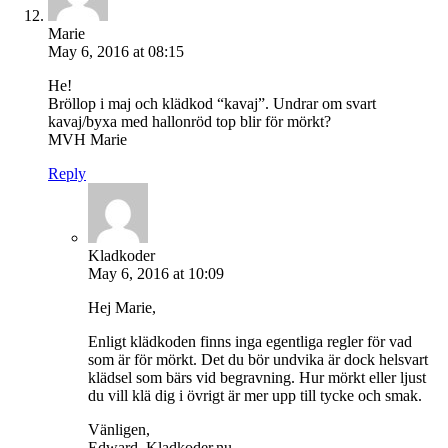
Marie
May 6, 2016 at 08:15
He!
Bröllop i maj och klädkod “kavaj”. Undrar om svart
kavaj/byxa med hallonröd top blir för mörkt?
MVH Marie
Reply
Kladkoder
May 6, 2016 at 10:09
Hej Marie,
Enligt klädkoden finns inga egentliga regler för vad
som är för mörkt. Det du bör undvika är dock helsvart
klädsel som bärs vid begravning. Hur mörkt eller ljust
du vill klä dig i övrigt är mer upp till tycke och smak.
Vänligen,
Edward, Kladkoder.nu