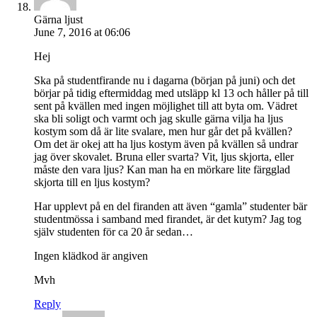
Gärna ljust
June 7, 2016 at 06:06
Hej
Ska på studentfirande nu i dagarna (början på juni) och det
börjar på tidig eftermiddag med utsläpp kl 13 och håller på till
sent på kvällen med ingen möjlighet till att byta om. Vädret
ska bli soligt och varmt och jag skulle gärna vilja ha ljus
kostym som då är lite svalare, men hur går det på kvällen?
Om det är okej att ha ljus kostym även på kvällen så undrar
jag över skovalet. Bruna eller svarta? Vit, ljus skjorta, eller
måste den vara ljus? Kan man ha en mörkare lite färgglad
skjorta till en ljus kostym?
Har upplevt på en del firanden att även “gamla” studenter bär
studentmössa i samband med firandet, är det kutym? Jag tog
själv studenten för ca 20 år sedan…
Ingen klädkod är angiven
Mvh
Reply