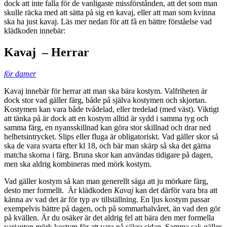
dock att inte falla för de vanligaste missförstånden, att det som man
skulle räcka med att sätta på sig en kavaj, eller att man som kvinna
ska ha just kavaj. Läs mer nedan för att få en bättre förståelse vad
klädkoden innebär:
Kavaj – Herrar
för damer
Kavaj innebär för herrar att man ska bära kostym. Valfriheten är
dock stor vad gäller färg, både på själva kostymen och skjortan.
Kostymen kan vara både tvådelad, eller tredelad (med väst). Viktigt
att tänka på är dock att en kostym alltid är sydd i samma tyg och
samma färg, en nyansskillnad kan göra stor skillnad och drar ned
helhetsintrycket. Slips eller fluga är obligatoriskt. Vad gäller skor så
ska de vara svarta efter kl 18, och bär man skärp så ska det gärna
matcha skorna i färg. Bruna skor kan användas tidigare på dagen,
men ska aldrig kombineras med mörk kostym.
Vad gäller kostym så kan man generellt säga att ju mörkare färg,
desto mer formellt. Är klädkoden
Kavaj
kan det därför vara bra att
känna av vad det är för typ av tillställning. En ljus kostym passar
exempelvis bättre på dagen, och på sommarhalvåret, än vad den gör
på kvällen. Är du osäker är det aldrig fel att bära den mer formella
varianten mörk kostym för att vara på säkra sidan. Samma sak gäller