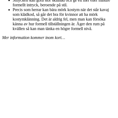
Smycken kan göra stor skillnad och ge ett mer eller mindre
formellt intryck, beroende på stil.
Precis som herrar kan bära mörk kostym när det står kavaj
som klädkod, så går det bra för kvinnor att ha mörk
kostymklänning. Det är aldrig fel, men man kan försöka
känna av hur formell tillställningen är. Äger den rum på
kvällen så kan man tänka en högre formell nivå.
Mer information kommer inom kort…