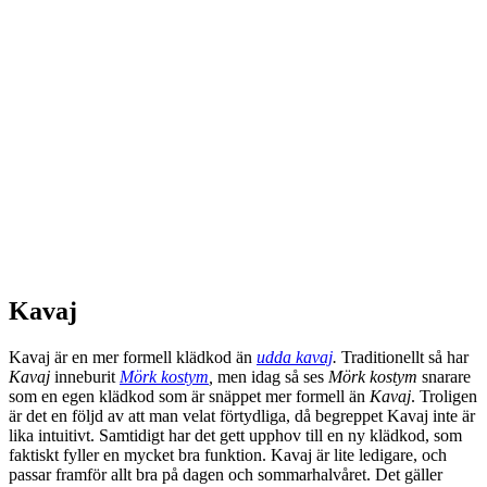
Kavaj
Kavaj är en mer formell klädkod än
udda kavaj
.
Traditionellt så har
Kavaj
inneburit
Mörk kostym
,
men idag så ses
Mörk kostym
snarare
som en egen klädkod som är snäppet mer formell än
Kavaj
. Troligen
är det en följd av att man velat förtydliga, då begreppet Kavaj inte är
lika intuitivt. Samtidigt har det gett upphov till en ny klädkod, som
faktiskt fyller en mycket bra funktion. Kavaj är lite ledigare, och
passar framför allt bra på dagen och sommarhalvåret. Det gäller