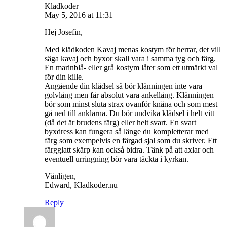
Kladkoder
May 5, 2016 at 11:31
Hej Josefin,
Med klädkoden Kavaj menas kostym för herrar, det vill
säga kavaj och byxor skall vara i samma tyg och färg.
En marinblå- eller grå kostym låter som ett utmärkt val
för din kille.
Angående din klädsel så bör klänningen inte vara
golvlång men får absolut vara ankellång. Klänningen
bör som minst sluta strax ovanför knäna och som mest
gå ned till anklarna. Du bör undvika klädsel i helt vitt
(då det är brudens färg) eller helt svart. En svart
byxdress kan fungera så länge du kompletterar med
färg som exempelvis en färgad sjal som du skriver. Ett
färgglatt skärp kan också bidra. Tänk på att axlar och
eventuell urringning bör vara täckta i kyrkan.
Vänligen,
Edward, Kladkoder.nu
Reply