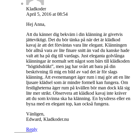
Kladkoder
April 5, 2016 at 08:54
Hej Anna,
Att du känner dig bekväm i din klänning är givetvis
jätteviktigt. Det du bör tänka på när det är klädkod
kavaj är att det förväntas vara lite elegant. Klänningen
bör alltså vara av lite finare snitt än vad du kanske hade
valt att ha på dig till vardags. Just eleganta golvlånga
klänningar är normalt sett något som bärs till klädkoden
“högtidsdräkt”, men jag har svårt att bara på din
beskrivning få mig en bild av vad det är för slags
klänning. Att evenemanget äger rum i maj gör att en lite
ljusare klädsel som är mindre formell kan fungera. Om
festligheterna äger rum på kvällen bör man dock klä sig
lite mer strikt. Observera att klädkod kavaj inte kräver
att du som kvinna ska ha klänning. En byxdress eller en
byxa med en elegant top, kan också fungera.
Vänligen,
Edward, Kladkoder.nu
Reply