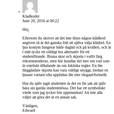
Kladkoder
June 20, 2016 at 00:22
Hej,
Eftersom du skriver att det inte finns någon klädkod
angiven så är det ganska fritt att själva välja klädsel. En
ljus kostym fungerar både dagtid och på kvällen, och är
i mitt tycke ett väldigt bra alternativ för ett
studentfirande. Bruna skor och skjorta i valfri färg
rekommenderas, men här handlar det mer om vad som
är estetiskt tilltalande än om faktiska regler. En lite
färggladare skjorta kan vara väldigt snyggt, medan en
ljusare variant ofta uppfattas lite mer elegant/formellt.
Har du själv tagit studenten är det en fin sak att själv
bära sin gamla studentmössa. Det har ett symboliskt
värde som jag tycker bör uppmuntras! Att inte alla
väljer att göra det är en annan sak.
Vänligen,
Edward