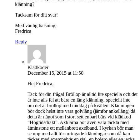
klänning?
Tacksam för ditt svar!
Med vänlig hälsning,
Fredrica
Reply
Kladkoder
December 15, 2015 at 11:50
Hej Fredrica,
Tack för din fråga! Bröllop är alltid lite speciella och det
är inte alls fel att bära en lång klänning, speciellt inte
om det är bröllop med middag på kvällen. Klänningen
bör dock helst inte vara golvlång (jämför ankellång) då
detta är något som i stort sett enbart bärs vid klädkod
“Högtidsdräkt”. Axklarna bör även vara täckta med
åtminstone ett mellanbrett axelband. I kyrkan bör man
se upp med allt för urringade klänningar som då kan
täckas med exempelvis en sjal, en bolero eller en jacka.