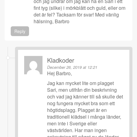
och jag undrar om jag kan ha en Sari i ett
fint tyg (silke) i mörkblått och guld, eller om
det är fel? Tacksam för svar! Med vänlig
hälsning, Barbro
Reply
Kladkoder
December 26, 2019 at 12:21
Hej Barbro,
Jag kan mycket lite om plagget
Sari, men utifrån din beskrivning
och vad jag känner till så skulle det
nog fungera mycket bra som ett
högtidsplagg. Plagget är en
traditionell klädsel i många länder,
men inte i Sverige eller
västvärlden. Har man ingen
anknytning till något av de länder