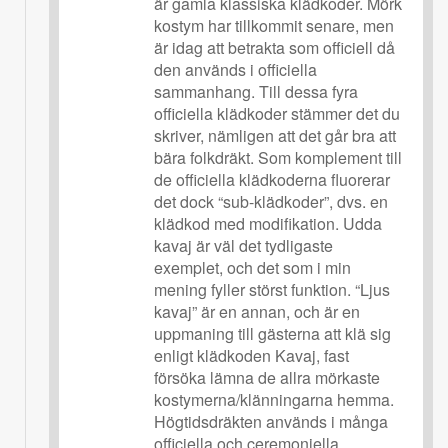
är gamla klassiska klädkoder. Mörk
kostym har tillkommit senare, men
är idag att betrakta som officiell då
den används i officiella
sammanhang. Till dessa fyra
officiella klädkoder stämmer det du
skriver, nämligen att det går bra att
bära folkdräkt. Som komplement till
de officiella klädkoderna fluorerar
det dock “sub-klädkoder”, dvs. en
klädkod med modifikation. Udda
kavaj är väl det tydligaste
exemplet, och det som i min
mening fyller störst funktion. “Ljus
kavaj” är en annan, och är en
uppmaning till gästerna att klä sig
enligt klädkoden Kavaj, fast
försöka lämna de allra mörkaste
kostymerna/klänningarna hemma.
Högtidsdräkten används i många
officiella och ceremoniella