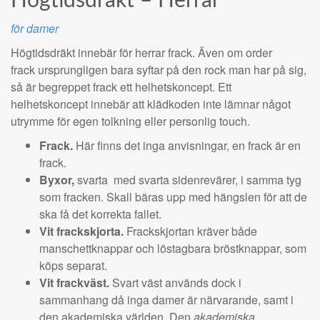
Högtidsdräkt – Herrar
för damer
Högtidsdräkt innebär för herrar frack. Även om order
frack ursprungligen bara syftar på den rock man har på sig,
så är begreppet frack ett helhetskoncept. Ett
helhetskoncept innebär att klädkoden inte lämnar något
utrymme för egen tolkning eller personlig touch.
Frack.
Här finns det inga anvisningar, en frack är en
frack.
Byxor,
svarta
med svarta sidenrevärer, i samma tyg
som fracken. Skall bäras upp med hängslen för att de
ska få det korrekta fallet.
Vit frackskjorta.
Frackskjortan kräver både
manschettknappar och löstagbara bröstknappar, som
köps separat.
Vit frackväst.
Svart väst används dock i
sammanhang då inga damer är närvarande, samt i
den akademiska världen. Den
akademiska