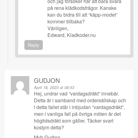
och jag försöker här att bara svara
på rena klädkodsfrågor. Kanske
kan du bidra till att “käpp-modet”
kommer tillbaka?
Vänligen,
Edward, Kladkoder.nu
Reply
GUDJON
April 18, 2023 at 08:53
Hej, undrar vad ”vardagsdräkt” innebär.
Detta är i samband med ordersällskap och
i detta fallet står i inbjudan ”vardagsdräkt”,
men i vanliga fall på övriga möten är det
högtidsdräkt som gäller. Täcker svart
kostym detta?
Mvh Gudjon