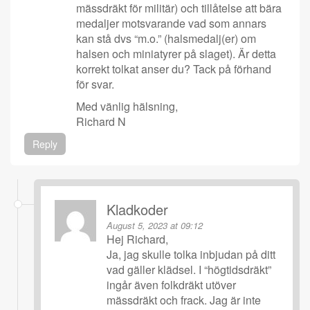
mässdräkt för militär) och tillåtelse att bära
medaljer motsvarande vad som annars
kan stå dvs “m.o.” (halsmedalj(er) om
halsen och miniatyrer på slaget). Är detta
korrekt tolkat anser du? Tack på förhand
för svar.
Med vänlig hälsning,
Richard N
Reply
Kladkoder
August 5, 2023 at 09:12
Hej Richard,
Ja, jag skulle tolka inbjudan på ditt
vad gäller klädsel. I “högtidsdräkt”
ingår även folkdräkt utöver
mässdräkt och frack. Jag är inte