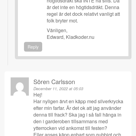
högtidsdräkt ska INTE ha slits. Då
är det inte en högtidsdräkt. Denna
regel är det dock relativt vanligt att
folk bryter mot.
Vänligen,
Edward, Kladkoder.nu
Reply
Sören Carlsson
December 11, 2022 at 05:03
Hej!
Har nyligen ärvt en käpp med silverkrycka
efter min farfar. Är det ok att jag använder
denna till frack? Ska jag i så fall hänga in
den i garderoben tillsammans med
ytterrocken vid ankomst till festen?
Eller anses käpp enbart som gubbigt och