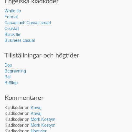
Engelska klädkoder
White tie
Formal
Casual och Casual smart
Cocktail
Black tie
Business casual
Tillställningar och högtider
Dop
Begravning
Bal
Bröllop
Kommentarer
Kladkoder
on
Kavaj
Kladkoder
on
Kavaj
Kladkoder
on
Mörk Kostym
Kladkoder
on
Mörk Kostym
Kladkoder
on
Högtider