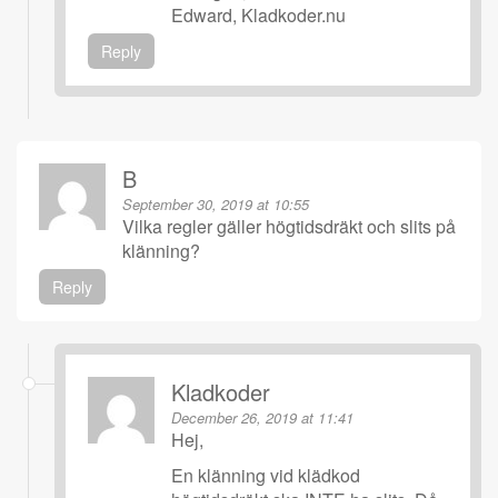
Edward, Kladkoder.nu
Reply
B
September 30, 2019 at 10:55
Vilka regler gäller högtidsdräkt och slits på
klänning?
Reply
Kladkoder
December 26, 2019 at 11:41
Hej,
En klänning vid klädkod