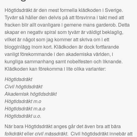
Högtidsdräkt är den mest formella klädkoden i Sverige.
Tyvärr så håller den delvis på att försvinna i takt med att
fracken blir allt ovanligare i gemene mans garderob. Detta
skapar en negativ spiral som tyvärr är väldigt beklaglig,
vilket är något som jag kommer att skriva om i ett
blogginlägg inom kort. Klädkoden är dock fortfarande
vanligt förekommande i den akademiska världen, i
kungliga sammanhang samt nobelfesten och liknande.
Klädkoden kan förekomma i lite olika varianter:
Högtidsdräkt
Civil högtidsdräkt
Akademisk högtidsdräkt
Högtidsdräkt m.o
Högtidsdräkt m.a.o
Högtidsdräkt u.o.
När bara Högtidsdräkt anges går det även bra att bära
folkdräkt
eller
civil mässdräkt
. Civil högtidsdräkt innebär att