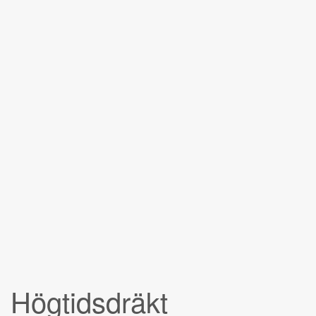
Högtidsdräkt