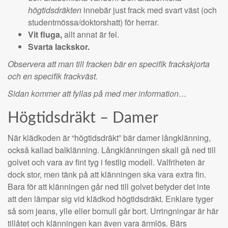
högtidsdräkten
innebär just frack med svart väst (och
studentmössa/doktorshatt) för herrar.
Vit fluga,
allt annat är fel.
Svarta lackskor.
Observera att man till fracken bär en specifik frackskjorta
och en specifik frackväst.
Sidan kommer att fyllas på med mer information…
Högtidsdräkt – Damer
När klädkoden är “högtidsdräkt” bär damer långklänning,
också kallad balklänning. Långklänningen skall gå ned till
golvet och vara av fint tyg i festlig modell. Valfriheten är
dock stor, men tänk på att klänningen ska vara extra fin.
Bara för att klänningen går ned till golvet betyder det inte
att den lämpar sig vid klädkod högtidsdräkt. Enklare tyger
så som jeans, ylle eller bomull går bort. Urringningar är här
tillåtet och klänningen kan även vara ärmlös. Bärs