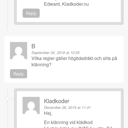
Edward, Kladkoder.nu
Reply
B
September 30, 2019 at 10:55
Vilka regler gäller högtidsdräkt och slits på
klänning?
Reply
Kladkoder
December 26, 2019 at 11:41
Hej,
En klänning vid klädkod