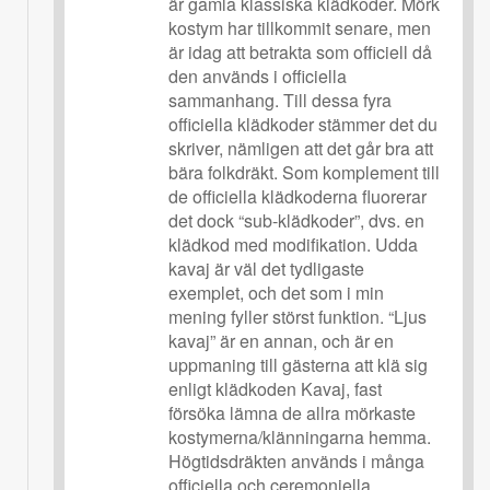
är gamla klassiska klädkoder. Mörk
kostym har tillkommit senare, men
är idag att betrakta som officiell då
den används i officiella
sammanhang. Till dessa fyra
officiella klädkoder stämmer det du
skriver, nämligen att det går bra att
bära folkdräkt. Som komplement till
de officiella klädkoderna fluorerar
det dock “sub-klädkoder”, dvs. en
klädkod med modifikation. Udda
kavaj är väl det tydligaste
exemplet, och det som i min
mening fyller störst funktion. “Ljus
kavaj” är en annan, och är en
uppmaning till gästerna att klä sig
enligt klädkoden Kavaj, fast
försöka lämna de allra mörkaste
kostymerna/klänningarna hemma.
Högtidsdräkten används i många
officiella och ceremoniella