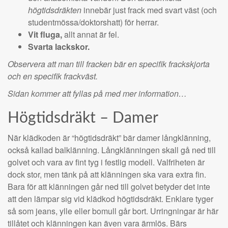
högtidsdräkten
innebär just frack med svart väst (och
studentmössa/doktorshatt) för herrar.
Vit fluga,
allt annat är fel.
Svarta lackskor.
Observera att man till fracken bär en specifik frackskjorta
och en specifik frackväst.
Sidan kommer att fyllas på med mer information…
Högtidsdräkt – Damer
När klädkoden är “högtidsdräkt” bär damer långklänning,
också kallad balklänning. Långklänningen skall gå ned till
golvet och vara av fint tyg i festlig modell. Valfriheten är
dock stor, men tänk på att klänningen ska vara extra fin.
Bara för att klänningen går ned till golvet betyder det inte
att den lämpar sig vid klädkod högtidsdräkt. Enklare tyger
så som jeans, ylle eller bomull går bort. Urringningar är här
tillåtet och klänningen kan även vara ärmlös. Bärs