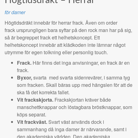
Högtidsdräkt – Herrar
för damer
Högtidsdräkt innebär för herrar frack. Även om order
frack ursprungligen bara syftar på den rock man har på sig,
så är begreppet frack ett helhetskoncept. Ett
helhetskoncept innebär att klädkoden inte lämnar något
utrymme för egen tolkning eller personlig touch.
Frack.
Här finns det inga anvisningar, en frack är en
frack.
Byxor,
svarta
med svarta sidenrevärer, i samma tyg
som fracken. Skall bäras upp med hängslen för att de
ska få det korrekta fallet.
Vit frackskjorta.
Frackskjortan kräver både
manschettknappar och löstagbara bröstknappar, som
köps separat.
Vit frackväst.
Svart väst används dock i
sammanhang då inga damer är närvarande, samt i
den akademiska världen. Den
akademiska