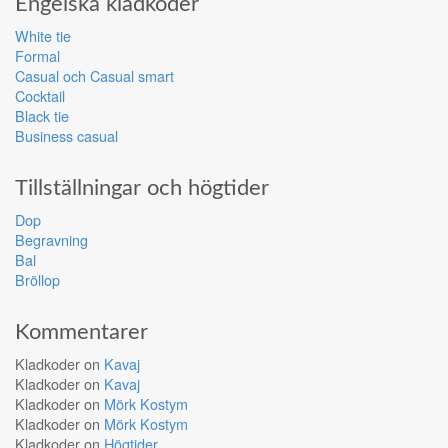
Engelska klädkoder
White tie
Formal
Casual och Casual smart
Cocktail
Black tie
Business casual
Tillställningar och högtider
Dop
Begravning
Bal
Bröllop
Kommentarer
Kladkoder
on
Kavaj
Kladkoder
on
Kavaj
Kladkoder
on
Mörk Kostym
Kladkoder
on
Mörk Kostym
Kladkoder
on
Högtider