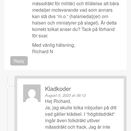
mässdräkt för militär) och tillåtelse att bära
medaljer motsvarande vad som annars
kan stå dvs “m.o.” (halsmedalj(er) om
halsen och miniatyrer på slaget). Är detta
korrekt tolkat anser du? Tack på förhand
för svar.
Med vänlig hälsning,
Richard N
Reply
Kladkoder
August 5, 2023 at 09:12
Hej Richard,
Ja, jag skulle tolka inbjudan på ditt
vad gäller klädsel. I “högtidsdräkt”
ingår även folkdräkt utöver
mässdräkt och frack. Jag är inte