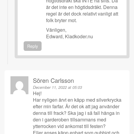
högtidsdräkt ska INTE ha slits. Då
är det inte en högtidsdräkt. Denna
regel är det dock relativt vanligt att
folk bryter mot.
Vänligen,
Edward, Kladkoder.nu
Reply
Sören Carlsson
December 11, 2022 at 05:03
Hej!
Har nyligen ärvt en käpp med silverkrycka
efter min farfar. Är det ok att jag använder
denna till frack? Ska jag i så fall hänga in
den i garderoben tillsammans med
ytterrocken vid ankomst till festen?
Eller anses käpp enbart som gubbigt och