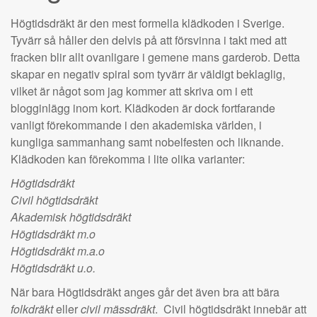
Högtidsdräkt är den mest formella klädkoden i Sverige.
Tyvärr så håller den delvis på att försvinna i takt med att
fracken blir allt ovanligare i gemene mans garderob. Detta
skapar en negativ spiral som tyvärr är väldigt beklaglig,
vilket är något som jag kommer att skriva om i ett
blogginlägg inom kort. Klädkoden är dock fortfarande
vanligt förekommande i den akademiska världen, i
kungliga sammanhang samt nobelfesten och liknande.
Klädkoden kan förekomma i lite olika varianter:
Högtidsdräkt
Civil högtidsdräkt
Akademisk högtidsdräkt
Högtidsdräkt m.o
Högtidsdräkt m.a.o
Högtidsdräkt u.o.
När bara Högtidsdräkt anges går det även bra att bära
folkdräkt
eller
civil mässdräkt
. Civil högtidsdräkt innebär att