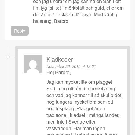
och jag undrar om jag kan ha en Sari i ett
fint tyg (silke) i mörkblått och guld, eller om
det är fel? Tacksam för svar! Med vänlig
hälsning, Barbro
Reply
Kladkoder
December 26, 2019 at 12:21
Hej Barbro,
Jag kan mycket lite om plagget
Sari, men utifrån din beskrivning
och vad jag känner till så skulle det
nog fungera mycket bra som ett
högtidsplagg. Plagget är en
traditionell klädsel i många länder,
men inte i Sverige eller
västvärlden. Har man ingen
anknytning till något av de länder