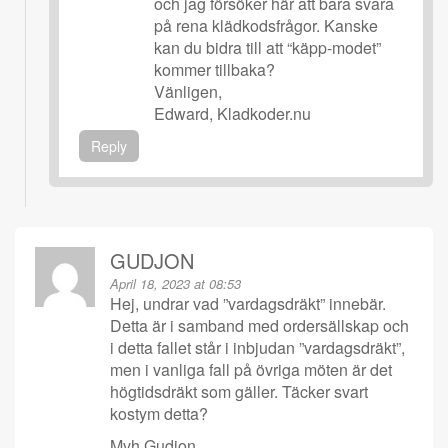
och jag försöker här att bara svara
på rena klädkodsfrågor. Kanske
kan du bidra till att “käpp-modet”
kommer tillbaka?
Vänligen,
Edward, Kladkoder.nu
Reply
GUDJON
April 18, 2023 at 08:53
Hej, undrar vad ”vardagsdräkt” innebär.
Detta är i samband med ordersällskap och
i detta fallet står i inbjudan ”vardagsdräkt”,
men i vanliga fall på övriga möten är det
högtidsdräkt som gäller. Täcker svart
kostym detta?
Mvh Gudjon