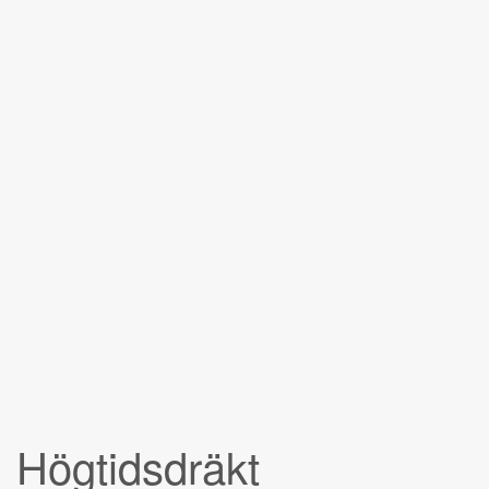
Högtidsdräkt