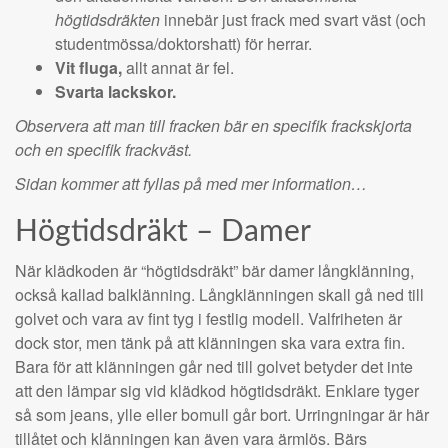
högtidsdräkten
innebär just frack med svart väst (och
studentmössa/doktorshatt) för herrar.
Vit fluga,
allt annat är fel.
Svarta lackskor.
Observera att man till fracken bär en specifik frackskjorta
och en specifik frackväst.
Sidan kommer att fyllas på med mer information…
Högtidsdräkt – Damer
När klädkoden är “högtidsdräkt” bär damer långklänning,
också kallad balklänning. Långklänningen skall gå ned till
golvet och vara av fint tyg i festlig modell. Valfriheten är
dock stor, men tänk på att klänningen ska vara extra fin.
Bara för att klänningen går ned till golvet betyder det inte
att den lämpar sig vid klädkod högtidsdräkt. Enklare tyger
så som jeans, ylle eller bomull går bort. Urringningar är här
tillåtet och klänningen kan även vara ärmlös. Bärs