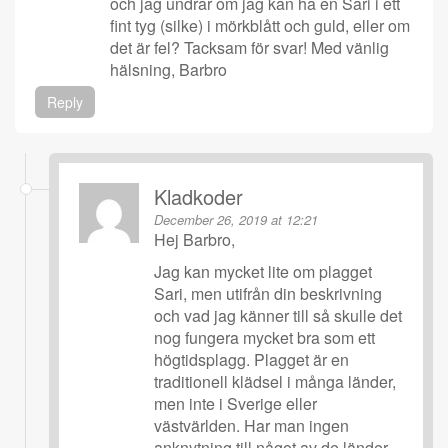
och jag undrar om jag kan ha en Sari i ett
fint tyg (silke) i mörkblått och guld, eller om
det är fel? Tacksam för svar! Med vänlig
hälsning, Barbro
Reply
Kladkoder
December 26, 2019 at 12:21
Hej Barbro,
Jag kan mycket lite om plagget
Sari, men utifrån din beskrivning
och vad jag känner till så skulle det
nog fungera mycket bra som ett
högtidsplagg. Plagget är en
traditionell klädsel i många länder,
men inte i Sverige eller
västvärlden. Har man ingen
anknytning till något av de länder