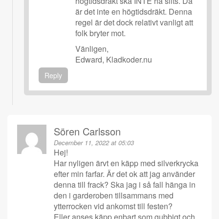
högtidsdräkt ska INTE ha slits. Då
är det inte en högtidsdräkt. Denna
regel är det dock relativt vanligt att
folk bryter mot.
Vänligen,
Edward, Kladkoder.nu
Reply
Sören Carlsson
December 11, 2022 at 05:03
Hej!
Har nyligen ärvt en käpp med silverkrycka
efter min farfar. Är det ok att jag använder
denna till frack? Ska jag i så fall hänga in
den i garderoben tillsammans med
ytterrocken vid ankomst till festen?
Eller anses käpp enbart som gubbigt och