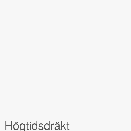
Högtidsdräkt