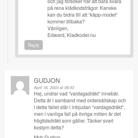
och jag försöker här att bara svara
på rena klädkodsfrågor. Kanske
kan du bidra till att “käpp-modet”
kommer tillbaka?
Vänligen,
Edward, Kladkoder.nu
Reply
GUDJON
April 18, 2023 at 08:53
Hej, undrar vad ”vardagsdräkt” innebär.
Detta är i samband med ordersällskap och
i detta fallet står i inbjudan ”vardagsdräkt”,
men i vanliga fall på övriga möten är det
högtidsdräkt som gäller. Täcker svart
kostym detta?
Mvh Gudjon