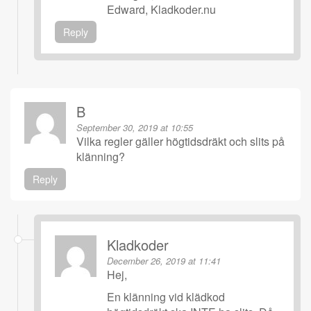
Edward, Kladkoder.nu
Reply
B
September 30, 2019 at 10:55
Vilka regler gäller högtidsdräkt och slits på
klänning?
Reply
Kladkoder
December 26, 2019 at 11:41
Hej,
En klänning vid klädkod