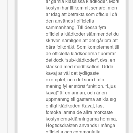
är gamla klassiska klädkoder. Mörk
kostym har tillkommit senare, men
är idag att betrakta som officiell då
den används i officiella
sammanhang. Till dessa fyra
officiella klädkoder stämmer det du
skriver, nämligen att det går bra att
bära folkdräkt. Som komplement till
de officiella klädkoderna fluorerar
det dock “sub-klädkoder”, dvs. en
klädkod med modifikation. Udda
kavaj är väl det tydligaste
exemplet, och det som i min
mening fyller störst funktion. “Ljus
kavaj” är en annan, och är en
uppmaning till gästerna att klä sig
enligt klädkoden Kavaj, fast
försöka lämna de allra mörkaste
kostymerna/klänningarna hemma.
Högtidsdräkten används i många
officiella och ceremoniella