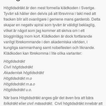
Högtidsdräkt är den mest formella klädkoden i Sverige.
Tyvärr så håller den delvis på att försvinna i takt med att
fracken blir allt ovanligare i gemene mans garderob. Detta
skapar en negativ spiral som tyvärr är väldigt beklaglig,
vilket är något som jag kommer att skriva om i ett
blogginlägg inom kort. Klädkoden är dock fortfarande
vanligt förekommande i den akademiska världen, i
kungliga sammanhang samt nobelfesten och liknande.
Klädkoden kan förekomma i lite olika varianter:
Högtidsdräkt
Civil högtidsdräkt
Akademisk högtidsdräkt
Högtidsdräkt m.o
Högtidsdräkt m.a.o
Högtidsdräkt u.o.
När bara Högtidsdräkt anges går det även bra att bära
folkdräkt
eller
civil mässdräkt
. Civil högtidsdräkt innebär att