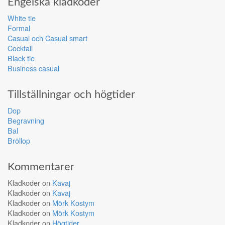
Engelska klädkoder
White tie
Formal
Casual och Casual smart
Cocktail
Black tie
Business casual
Tillställningar och högtider
Dop
Begravning
Bal
Bröllop
Kommentarer
Kladkoder
on
Kavaj
Kladkoder
on
Kavaj
Kladkoder
on
Mörk Kostym
Kladkoder
on
Mörk Kostym
Kladkoder
on
Högtider