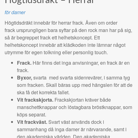
Högtidsdräkt – Herrar
för damer
Högtidsdräkt innebär för herrar frack. Även om order
frack ursprungligen bara syftar på den rock man har på sig,
så är begreppet frack ett helhetskoncept. Ett
helhetskoncept innebär att klädkoden inte lämnar något
utrymme för egen tolkning eller personlig touch.
Frack.
Här finns det inga anvisningar, en frack är en
frack.
Byxor,
svarta
med svarta sidenrevärer, i samma tyg
som fracken. Skall bäras upp med hängslen för att de
ska få det korrekta fallet.
Vit frackskjorta.
Frackskjortan kräver både
manschettknappar och löstagbara bröstknappar, som
köps separat.
Vit frackväst.
Svart väst används dock i
sammanhang då inga damer är närvarande, samt i
den akademiska världen. Den
akademiska