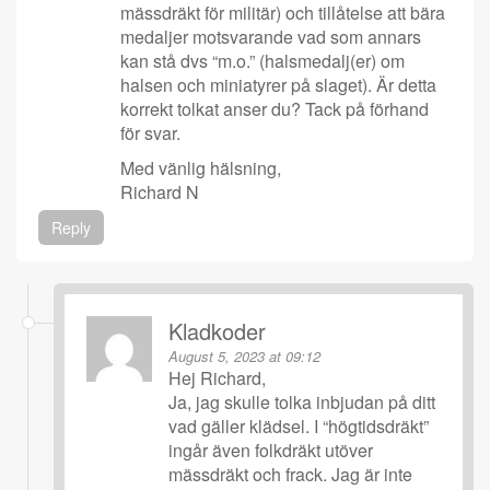
mässdräkt för militär) och tillåtelse att bära
medaljer motsvarande vad som annars
kan stå dvs “m.o.” (halsmedalj(er) om
halsen och miniatyrer på slaget). Är detta
korrekt tolkat anser du? Tack på förhand
för svar.
Med vänlig hälsning,
Richard N
Reply
Kladkoder
August 5, 2023 at 09:12
Hej Richard,
Ja, jag skulle tolka inbjudan på ditt
vad gäller klädsel. I “högtidsdräkt”
ingår även folkdräkt utöver
mässdräkt och frack. Jag är inte