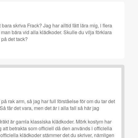
ara skriva Frack? Jag har alltid fått lära mig, i flera
man bära vid alla klädkoder. Skulle du vilja förklara
 på det tack?
på rak arm, så jag har full förståelse för om du tar det
å får det vara, men det är i alla fall så här jag
äkt är gamla klassiska klädkoder. Mörk kostym har
 att betrakta som officiell då den används i officiella
fficiella klädkoder stämmer det du skriver, nämligen