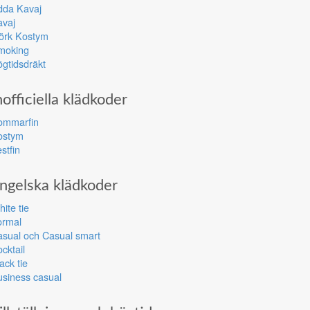
dda Kavaj
avaj
örk Kostym
moking
gtidsdräkt
nofficiella klädkoder
ommarfin
ostym
stfin
ngelska klädkoder
ite tie
ormal
sual och Casual smart
cktail
ack tie
siness casual