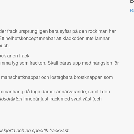
B
Ra
der frack ursprungligen bara syftar på den rock man har
 Ett helhetskoncept innebär att klädkoden inte lämnar
ouch.
ack är en frack.
amma tyg som fracken. Skall bäras upp med hängslen för
e manschettknappar och löstagbara bröstknappar, som
ammanhang då inga damer är närvarande, samt i den
idsdräkten
innebär just frack med svart väst (och
kskjorta och en specifik frackväst.