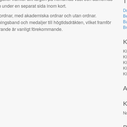
T
 under en separat sida inom kort.
D
 ordnar, med akademiska ordnar och utan ordnar.
B
Ba
eningsband och medaljer till högtidsdräkten, vilket framför
Br
farande är vanligt förekommande.
K
K
K
K
K
K
A
K
No