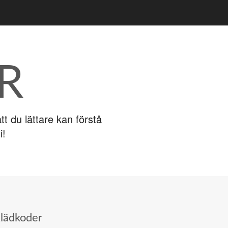
R
t du lättare kan förstå
i!
lädkoder