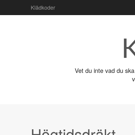
Skip to content
Klädkoder
Main menu
Vet du inte vad du ska
v
Högtidsdräkt