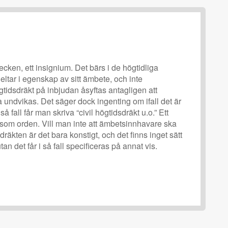
tecken, ett insignium. Det bärs i de högtidliga
ar i egenskap av sitt ämbete, och inte
ögtidsdräkt på inbjudan åsyftas antagligen att
undvikas. Det säger dock ingenting om ifall det är
 så fall får man skriva “civil högtidsdräkt u.o.” Ett
som orden. Vill man inte att ämbetsinnhavare ska
sdräkten är det bara konstigt, och det finns inget sätt
tan det får i så fall specificeras på annat vis.