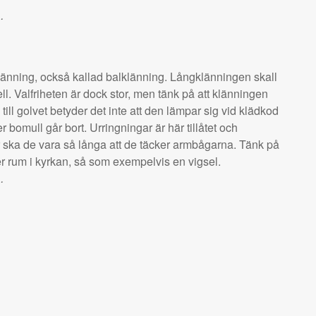
…
länning, också kallad balklänning. Långklänningen skall
dell. Valfriheten är dock stor, men tänk på att klänningen
 till golvet betyder det inte att den lämpar sig vid klädkod
r bomull går bort. Urringningar är här tillåtet och
ska de vara så långa att de täcker armbågarna. Tänk på
äger rum i kyrkan, så som exempelvis en vigsel.
…