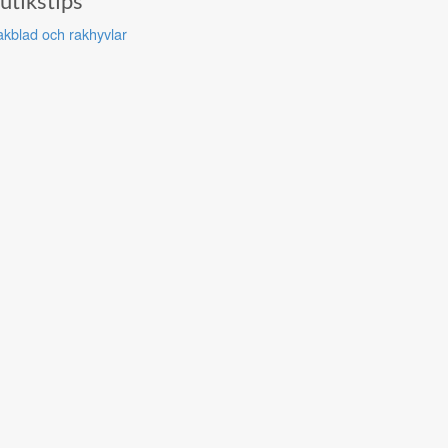
utikstips
kblad och rakhyvlar