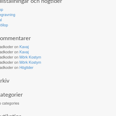
illställningar och högtider
op
egravning
l
öllop
ommentarer
ladkoder
on
Kavaj
ladkoder
on
Kavaj
ladkoder
on
Mörk Kostym
ladkoder
on
Mörk Kostym
ladkoder
on
Högtider
rkiv
ategorier
 categories