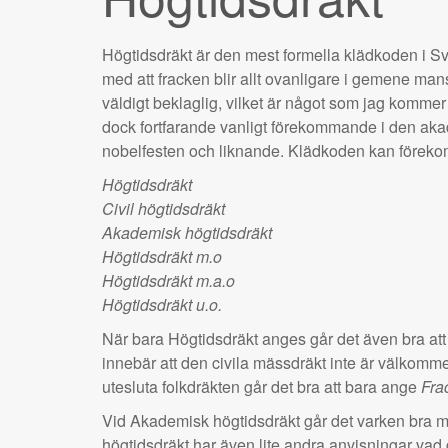
Högtidsdräkt är den mest formella klädkoden i Sver
med att fracken blir allt ovanligare i gemene man
väldigt beklaglig, vilket är något som jag kommer 
dock fortfarande vanligt förekommande i den a
nobelfesten och liknande. Klädkoden kan förekomm
Högtidsdräkt
Civil högtidsdräkt
Akademisk högtidsdräkt
Högtidsdräkt m.o
Högtidsdräkt m.a.o
Högtidsdräkt u.o.
När bara Högtidsdräkt anges går det även bra at
innebär att den civila mässdräkt inte är välkommen
utesluta folkdräkten går det bra att bara ange
Fra
Vid Akademisk högtidsdräkt går det varken bra me
högtidsdräkt har även lite andra anvisningar vad 