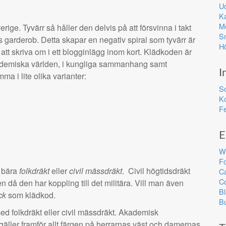
U
K
M
ige. Tyvärr så håller den delvis på att försvinna i takt
S
s garderob. Detta skapar en negativ spiral som tyvärr är
Hö
att skriva om i ett blogginlägg inom kort. Klädkoden är
kademiska världen, i kungliga sammanhang samt
I
a i lite olika varianter:
S
K
Fe
E
Wh
F
t bära
folkdräkt
eller
civil mässdräkt
. Civil högtidsdräkt
Ca
Co
 då den har koppling till det militära. Vill man även
Bl
ck
som klädkod.
Bu
d folkdräkt eller civil mässdräkt. Akademisk
gäller framför allt färgen på herrarnas väst och damernas